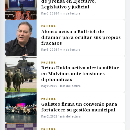
de prensa en Ejecutivo,
Legislativo y Judicial
May 3, 2026
·
1 min de lectura
POLÍTICA
Alonso acusa a Bullrich de
difamar para ocultar sus propios
fracasos
May 3, 2026
·
1 min de lectura
POLÍTICA
Reino Unido activa alerta militar
en Malvinas ante tensiones
diplomáticas
May 2, 2026
·
1 min de lectura
POLÍTICA
Galisteo firma un convenio para
fortalecer su gestión municipal
May 2, 2026
·
1 min de lectura
POLÍTICA