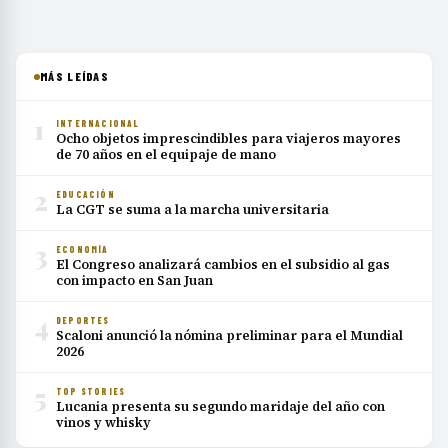
MÁS LEÍDAS
1
INTERNACIONAL
Ocho objetos imprescindibles para viajeros mayores
de 70 años en el equipaje de mano
2
EDUCACIÓN
La CGT se suma a la marcha universitaria
3
ECONOMÍA
El Congreso analizará cambios en el subsidio al gas
con impacto en San Juan
4
DEPORTES
Scaloni anunció la nómina preliminar para el Mundial
2026
5
TOP STORIES
Lucania presenta su segundo maridaje del año con
vinos y whisky