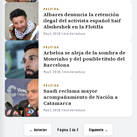
POLÍTICA
Albares denuncia la retención
ilegal del activista español Saif
Abukeshek en la Flotilla
May 2, 2026
·
1 min de lectura
POLÍTICA
Arbeloa se aleja de la sombra de
Mourinho y del posible título del
Barcelona
May 2, 2026
·
1 min de lectura
POLÍTICA
Saadi reclama mayor
acompañamiento de Nación a
Catamarca
May 2, 2026
·
1 min de lectura
← Anterior
Página 2 de 3
Siguiente →