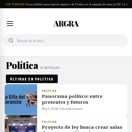
EN TENDENCIA
Ocho objetos imprescindibles para viajeros mayores de 70 años en el equipaje de mano
·
La CGT se suma 
ARGRA
Política
· 32 ARTÍCULOS
ÚLTIMAS EN POLÍTICA
POLÍTICA
Panorama político: entre
presentes y futuros
May 3, 2026
·
2 min de lectura
POLÍTICA
Proyecto de ley busca crear salas