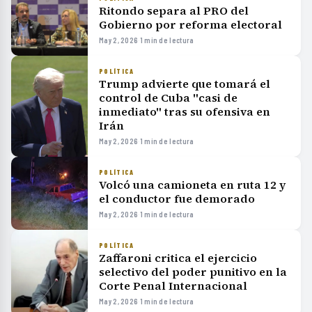
Ritondo separa al PRO del
Gobierno por reforma electoral
May 2, 2026
·
1 min de lectura
POLÍTICA
Trump advierte que tomará el
control de Cuba "casi de
inmediato" tras su ofensiva en
Irán
May 2, 2026
·
1 min de lectura
POLÍTICA
Volcó una camioneta en ruta 12 y
el conductor fue demorado
May 2, 2026
·
1 min de lectura
POLÍTICA
Zaffaroni critica el ejercicio
selectivo del poder punitivo en la
Corte Penal Internacional
May 2, 2026
·
1 min de lectura