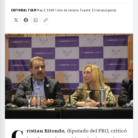
EDITORIAL TEAM
·
May 2, 2026
·
1 min de lectura
·
Fuente:
El Intransigente
C
ristian Ritondo
, diputado del PRO, criticó