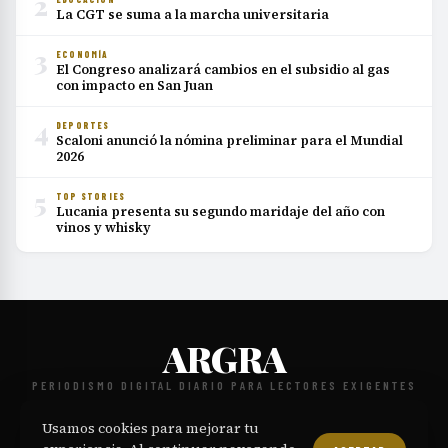
2
La CGT se suma a la marcha universitaria
3
ECONOMÍA
El Congreso analizará cambios en el subsidio al gas
con impacto en San Juan
4
DEPORTES
Scaloni anunció la nómina preliminar para el Mundial
2026
5
TOP STORIES
Lucania presenta su segundo maridaje del año con
vinos y whisky
ARGRA
PERIODISMO DIGITAL DIARIO PARA LECTORES EXIGENTES
NOSOTROS
CONTACTO
POLÍTICA EDITORIAL
PRIVACIDAD
·
·
·
·
Usamos cookies para mejorar tu
TÉRMINOS
COOKIES
·