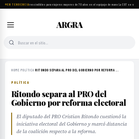
EN TENDENCIA
Ocho objetos imprescindibles para viajeros mayores de 70 años en el equipaje de mano
·
La CGT se suma a
ARGRA
HOME
›
POLÍTICA
›
RITONDO SEPARA AL PRO DEL GOBIERNO POR REFORMA ...
POLÍTICA
Ritondo separa al PRO del
Gobierno por reforma electoral
El diputado del PRO Cristian Ritondo cuestionó la
iniciativa electoral del Gobierno y marcó distancia
de la coalición respecto a la reforma.