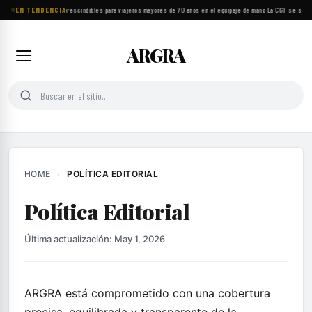
EN TENDENCIA
Ocho objetos imprescindibles para viajeros mayores de 70 años en el equipaje de mano
·
La CGT se suma 
ARGRA
HOME
›
POLÍTICA EDITORIAL
Política Editorial
Última actualización: May 1, 2026
ARGRA está comprometido con una cobertura