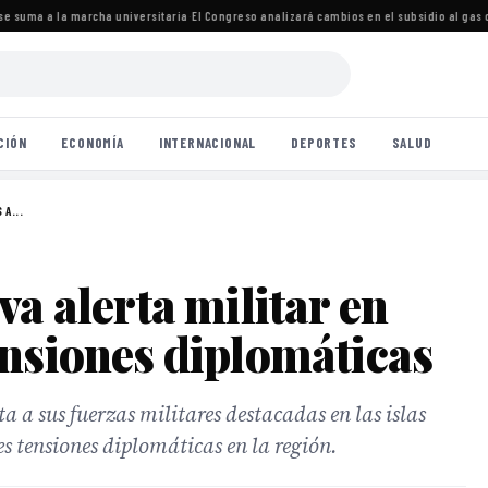
 suma a la marcha universitaria
·
El Congreso analizará cambios en el subsidio al gas c
CIÓN
ECONOMÍA
INTERNACIONAL
DEPORTES
SALUD
 A...
va alerta militar en
ensiones diplomáticas
a a sus fuerzas militares destacadas en las islas
es tensiones diplomáticas en la región.