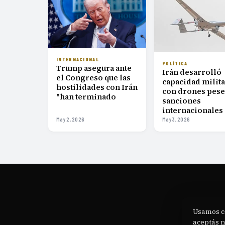
INTERNACIONAL
POLÍTICA
Trump asegura ante
Irán desarrolló
el Congreso que las
capacidad milit
hostilidades con Irán
con drones pese
"han terminado
sanciones
internacionales
May 2, 2026
May 3, 2026
Usamos c
N
aceptás 