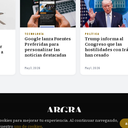
TECNOLOGÍA
POLÍTICA
Google lanza Fuentes
Trump informa al
Preferidas para
Congreso que las
ar
personalizar las
hostilidades con Ir
 a
noticias destacadas
han cesado
May 3, 2026
May 1, 2026
ARGRA
PERIODISMO DIGITAL DIARIO PARA LECTORES EXIGENTES
ookies para mejorar tu experiencia. Al continuar navegando,
A
OSOTROS
CONTACTO
POLÍTICA EDITORIAL
PRIVACIDAD
TÉRMINOS
COOKI
·
·
·
·
·
nuestro
uso de cookies
.