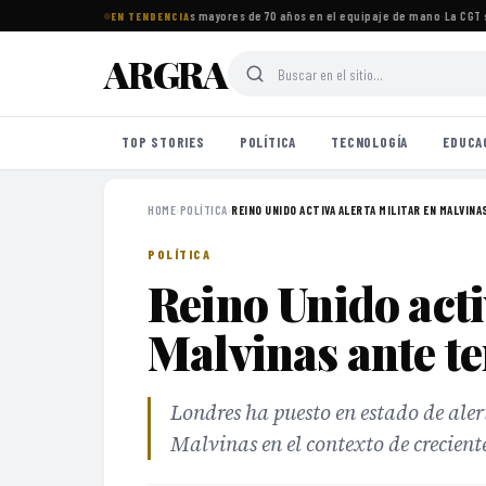
tos imprescindibles para viajeros mayores de 70 años en el equipaje de mano
·
La CGT se
EN TENDENCIA
ARGRA
TOP STORIES
POLÍTICA
TECNOLOGÍA
EDUCA
HOME
›
POLÍTICA
›
REINO UNIDO ACTIVA ALERTA MILITAR EN MALVINAS
POLÍTICA
Reino Unido acti
Malvinas ante t
Londres ha puesto en estado de alert
Malvinas en el contexto de crecient