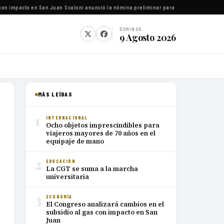
on impacto en San Juan
·
Scaloni anunció la nómina preliminar para el Mundial 2026
·
Luc
DOMINGO
9 Agosto 2026
MÁS LEÍDAS
1
INTERNACIONAL
Ocho objetos imprescindibles para
viajeros mayores de 70 años en el
equipaje de mano
2
EDUCACIÓN
La CGT se suma a la marcha
universitaria
3
ECONOMÍA
El Congreso analizará cambios en el
subsidio al gas con impacto en San
Juan