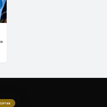
án
CEPTAR
ES