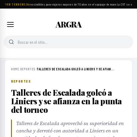
EN TENDENCIA
Ocho objetos imprescindibles para viajeros mayores de 70 años en el equipaje de mano
·
La CGT se suma a
ARGRA
HOME
›
DEPORTES
›
TALLERES DE ESCALADA GOLEÓ A LINIERS Y SE AFIAN...
DEPORTES
Talleres de Escalada goleó a
Liniers y se afianza en la punta
del torneo
Talleres de Escalada aprovechó su superioridad en
cancha y derrotó con autoridad a Liniers en un