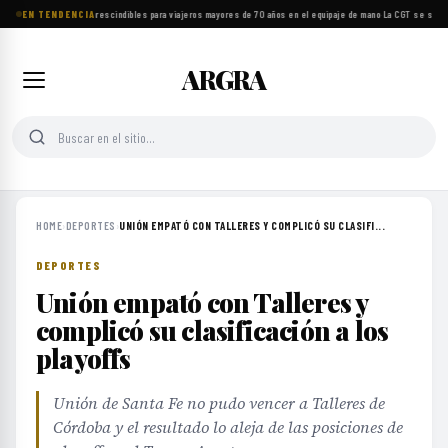
EN TENDENCIA
Ocho objetos imprescindibles para viajeros mayores de 70 años en el equipaje de mano
·
La CGT se suma a
ARGRA
HOME
›
DEPORTES
›
UNIÓN EMPATÓ CON TALLERES Y COMPLICÓ SU CLASIFI...
DEPORTES
Unión empató con Talleres y
complicó su clasificación a los
playoffs
Unión de Santa Fe no pudo vencer a Talleres de
Córdoba y el resultado lo aleja de las posiciones de