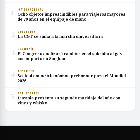
1
INTERNACIONAL
Ocho objetos imprescindibles para viajeros mayores
de 70 años en el equipaje de mano
2
EDUCACIÓN
La CGT se suma a la marcha universitaria
3
ECONOMÍA
El Congreso analizará cambios en el subsidio al gas
con impacto en San Juan
4
DEPORTES
Scaloni anunció la nómina preliminar para el Mundial
2026
5
TOP STORIES
Lucania presenta su segundo maridaje del año con
vinos y whisky