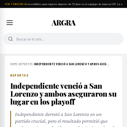
EN TENDENCIA
Ocho objetos imprescindibles para viajeros mayores de 70 años en el equipaje de mano
·
La CGT se suma a
ARGRA
HOME
›
DEPORTES
›
INDEPENDIENTE VENCIÓ A SAN LORENZO Y AMBOS ASEG...
DEPORTES
Independiente venció a San
Lorenzo y ambos aseguraron su
lugar en los playoff
Independiente derrotó a San Lorenzo en un
partido crucial, pero el resultado permitió que