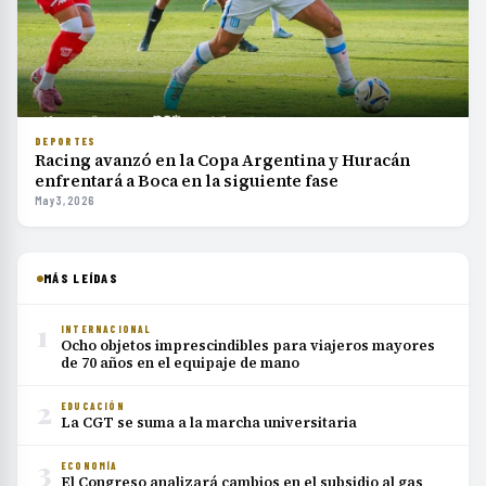
DEPORTES
Racing avanzó en la Copa Argentina y Huracán
enfrentará a Boca en la siguiente fase
May 3, 2026
MÁS LEÍDAS
1
INTERNACIONAL
Ocho objetos imprescindibles para viajeros mayores
de 70 años en el equipaje de mano
2
EDUCACIÓN
La CGT se suma a la marcha universitaria
3
ECONOMÍA
El Congreso analizará cambios en el subsidio al gas