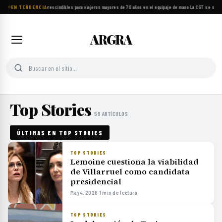
EN TENDENCIA
Ocho objetos imprescindibles para viajeros mayores de 70 años en el equipaje de mano
·
La CGT se suma 
ARGRA
Top Stories
· 59 ARTÍCULOS
ÚLTIMAS EN TOP STORIES
TOP STORIES
Lemoine cuestiona la viabilidad
de Villarruel como candidata
presidencial
May 4, 2026
·
1 min de lectura
TOP STORIES