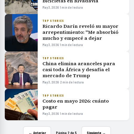
bicicletas en Rivadavia
May 3, 2026
·
1 min de lectura
TOP STORIES
Ricardo Darín reveló su mayor
arrepentimiento: "Me absorbió
mucho y empecé a dejar
May 3, 2026
·
1 min de lectura
TOP STORIES
China elimina aranceles para
casi toda África y desafía el
mercado de Trump
May 3, 2026
·
2 min de lectura
TOP STORIES
Costo en mayo 2026: cuánto
pagar
May 3, 2026
·
1 min de lectura
← Anterior
Página 2 de 5
Siguiente →