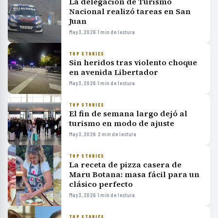
La delegación de Turismo
Nacional realizó tareas en San
Juan
May 3, 2026
·
1 min de lectura
TOP STORIES
Sin heridos tras violento choque
en avenida Libertador
May 3, 2026
·
1 min de lectura
TOP STORIES
El fin de semana largo dejó al
turismo en modo de ajuste
May 3, 2026
·
2 min de lectura
TOP STORIES
La receta de pizza casera de
Maru Botana: masa fácil para un
clásico perfecto
May 3, 2026
·
1 min de lectura
TOP STORIES