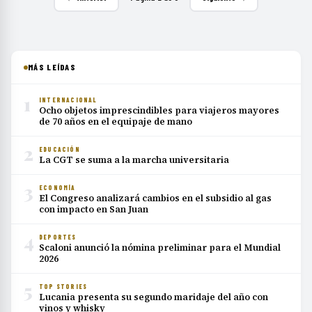
MÁS LEÍDAS
1
INTERNACIONAL
Ocho objetos imprescindibles para viajeros mayores
de 70 años en el equipaje de mano
2
EDUCACIÓN
La CGT se suma a la marcha universitaria
3
ECONOMÍA
El Congreso analizará cambios en el subsidio al gas
con impacto en San Juan
4
DEPORTES
Scaloni anunció la nómina preliminar para el Mundial
2026
5
TOP STORIES
Lucania presenta su segundo maridaje del año con
vinos y whisky