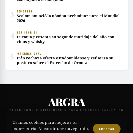
3
DEPORTES
Scaloni anunció la nómina preliminar para el Mundial
2026
4
TOP STORIES
Lucania presenta su segundo maridaje del año con
vinos y whisky
5
INTERNACIONAL
Irán rechaza oferta estadounidense y refuerza su
postura sobre el Estrecho de Ormuz
ARGRA
PERIODISMO DIGITAL DIARIO PARA LECTORES EXIGENTES
NOSOTROS
CONTACTO
POLÍTICA EDITORIAL
PRIVACIDAD
·
·
·
·
Usamos cookies para mejorar tu
TÉRMINOS
COOKIES
·
experiencia. Al continuar navegando,
ACEPTAR
© 2026 ARGRA. Todos los derechos reservados.