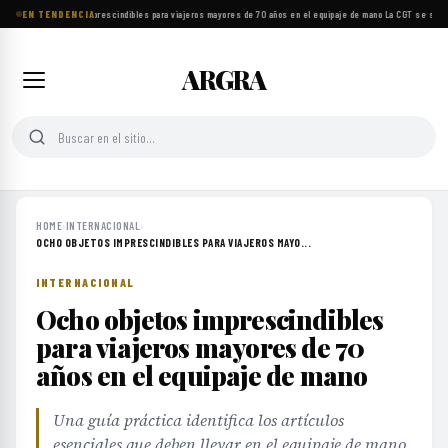
EN TENDENCIA
Ocho objetos imprescindibles para viajeros mayores de 70 años en el equipaje de mano
·
La CGT se suma 
ARGRA
HOME
›
INTERNACIONAL
›
OCHO OBJETOS IMPRESCINDIBLES PARA VIAJEROS MAYO...
INTERNACIONAL
Ocho objetos imprescindibles
para viajeros mayores de 70
años en el equipaje de mano
Una guía práctica identifica los artículos
esenciales que deben llevar en el equipaje de mano