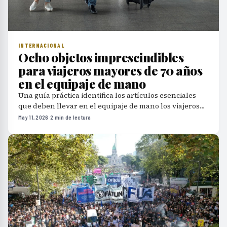
INTERNACIONAL
Ocho objetos imprescindibles
para viajeros mayores de 70 años
en el equipaje de mano
Una guía práctica identifica los artículos esenciales
que deben llevar en el equipaje de mano los viajeros
de edad avanzada para garantizar comodidad y
May 11, 2026
·
2 min de lectura
seguridad durante los desplazamientos.