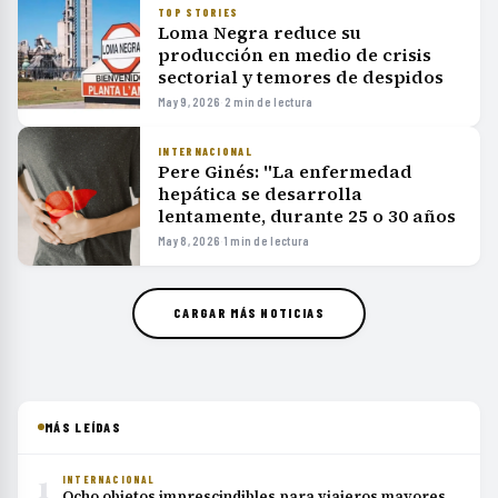
TOP STORIES
Loma Negra reduce su
producción en medio de crisis
sectorial y temores de despidos
May 9, 2026
·
2 min de lectura
INTERNACIONAL
Pere Ginés: "La enfermedad
hepática se desarrolla
lentamente, durante 25 o 30 años
May 8, 2026
·
1 min de lectura
CARGAR MÁS NOTICIAS
MÁS LEÍDAS
1
INTERNACIONAL
Ocho objetos imprescindibles para viajeros mayores