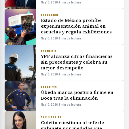
May 10, 2026
·
1 min de lectura
EDUCACIÓN
Estado de México prohíbe
experimentación animal en
escuelas y regula exhibiciones
May 10, 2026
·
1 min de lectura
ECONOMÍA
YPF alcanza cifras financieras
sin precedentes y celebra su
mejor desempeño
May 10, 2026
·
1 min de lectura
DEPORTES
Úbeda marca postura firme en
Boca tras la eliminación
May 10, 2026
·
1 min de lectura
TOP STORIES
Coletta cuestiona al jefe de
gabinete por medidas que