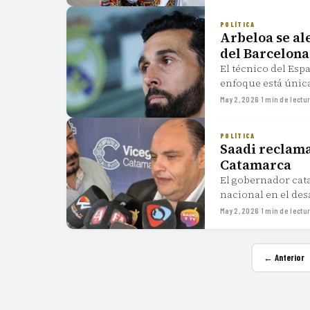
POLÍTICA
Arbeloa se al
del Barcelona
El técnico del Esp
enfoque está única
May 2, 2026
·
1 min de lectu
POLÍTICA
Saadi reclam
Catamarca
El gobernador cat
nacional en el des
transferencias de 
May 2, 2026
·
1 min de lectu
← Anterior