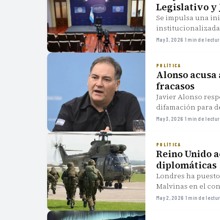
Legislativo y 
Se impulsa una ini
institucionalizadas
profesionalizar la
May 3, 2026
·
1 min de lectu
POLÍTICA
Alonso acusa 
fracasos
Javier Alonso resp
difamación para de
May 3, 2026
·
1 min de lectu
POLÍTICA
Reino Unido a
diplomáticas
Londres ha puesto 
Malvinas en el con
May 2, 2026
·
1 min de lectu