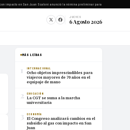
con impacto en San Juan
·
Scaloni anunció la nómina preliminar para el Mundial 2026
·
Luc
JUEVES
6 Agosto 2026
MÁS LEÍDAS
1
INTERNACIONAL
Ocho objetos imprescindibles para
viajeros mayores de 70 años en el
equipaje de mano
2
EDUCACIÓN
La CGT se suma a la marcha
universitaria
3
ECONOMÍA
El Congreso analizará cambios en el
subsidio al gas con impacto en San
Juan