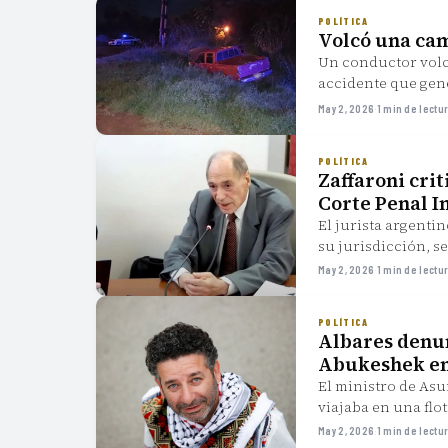
POLÍTICA
Volcó una cam
Un conductor volcó
accidente que gen
May 2, 2026
·
1 min de lectu
POLÍTICA
Zaffaroni crit
Corte Penal I
El jurista argenti
su jurisdicción, s
selectividad.
May 2, 2026
·
1 min de lectu
POLÍTICA
Albares denunc
Abukeshek en 
El ministro de Asu
viajaba en una flo
marco legal.
May 2, 2026
·
1 min de lectu