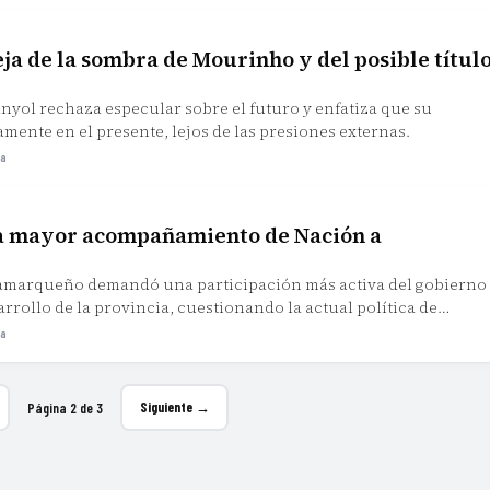
eja de la sombra de Mourinho y del posible títul
anyol rechaza especular sobre el futuro y enfatiza que su
mente en el presente, lejos de las presiones externas.
ra
a mayor acompañamiento de Nación a
amarqueño demandó una participación más activa del gobierno
arrollo de la provincia, cuestionando la actual política de
recursos.
ra
Página 2 de 3
Siguiente →