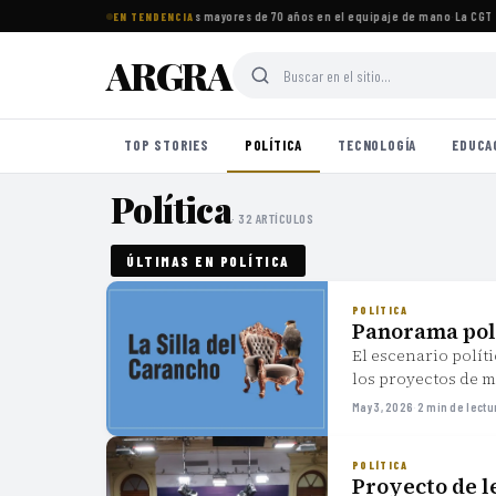
tos imprescindibles para viajeros mayores de 70 años en el equipaje de mano
·
La CGT s
EN TENDENCIA
ARGRA
TOP STORIES
POLÍTICA
TECNOLOGÍA
EDUCA
Política
· 32 ARTÍCULOS
ÚLTIMAS EN POLÍTICA
POLÍTICA
Panorama polí
El escenario polít
los proyectos de 
May 3, 2026
·
2 min de lectu
POLÍTICA
Proyecto de l