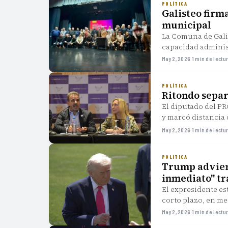
POLÍTICA
Galisteo firm
municipal
La Comuna de Gali
capacidad administ
May 2, 2026
·
1 min de lectu
POLÍTICA
Ritondo separ
El diputado del PR
y marcó distancia 
May 2, 2026
·
1 min de lectu
POLÍTICA
Trump adviert
inmediato" tr
El expresidente e
corto plazo, en m
Irán.
May 2, 2026
·
1 min de lectu