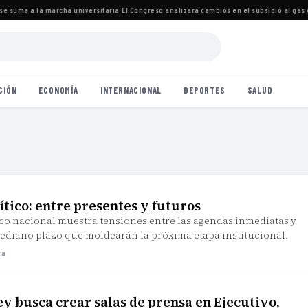
e suma a la marcha universitaria
·
El Congreso analizará cambios en el subsidio al gas 
CIÓN
ECONOMÍA
INTERNACIONAL
DEPORTES
SALUD
tico: entre presentes y futuros
ico nacional muestra tensiones entre las agendas inmediatas y
mediano plazo que moldearán la próxima etapa institucional.
ra
ey busca crear salas de prensa en Ejecutivo,