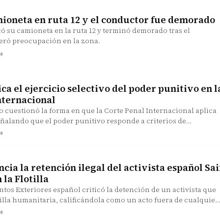
ioneta en ruta 12 y el conductor fue demorado
 su camioneta en la ruta 12 y terminó demorado tras el
eró preocupación en la zona.
ra
ica el ejercicio selectivo del poder punitivo en l
nternacional
no cuestionó la forma en que la Corte Penal Internacional aplica
eñalando que el poder punitivo responde a criterios de
ra
ia la retención ilegal del activista español Sai
la Flotilla
ntos Exteriores español criticó la detención de un activista que
tilla humanitaria, calificándola como un acto fuera de cualquier
ra