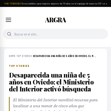
EN TENDENCIA
Ocho objetos imprescindibles para viajeros mayores de 70 años en el equipaje de mano
·
La CGT se suma a
ARGRA
HOME
›
TOP STORIES
›
DESAPARECIDA UNA NIÑA DE 5 AÑOS EN OVIEDO; EL M...
TOP STORIES
Desaparecida una niña de 5
años en Oviedo; el Ministerio
del Interior activó búsqueda
El Ministerio del Interior movilizó recursos para
localizar a una menor de cinco años que