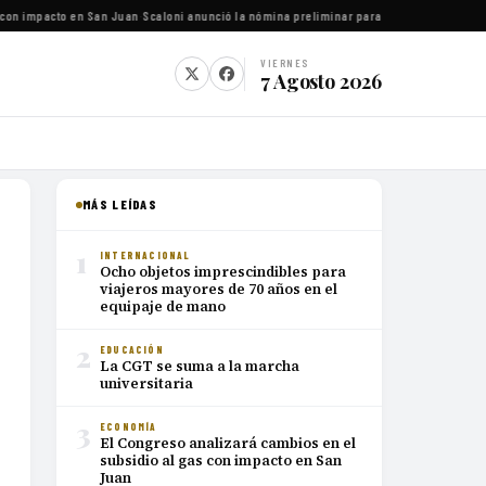
con impacto en San Juan
·
Scaloni anunció la nómina preliminar para el Mundial 2026
·
Lu
VIERNES
7 Agosto 2026
MÁS LEÍDAS
1
INTERNACIONAL
Ocho objetos imprescindibles para
viajeros mayores de 70 años en el
equipaje de mano
2
EDUCACIÓN
La CGT se suma a la marcha
universitaria
3
ECONOMÍA
El Congreso analizará cambios en el
subsidio al gas con impacto en San
Juan