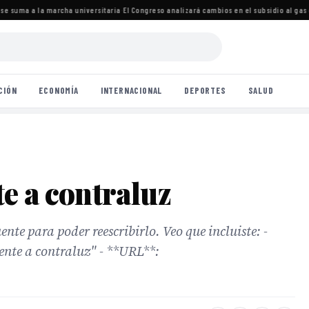
e suma a la marcha universitaria
·
El Congreso analizará cambios en el subsidio al gas 
CIÓN
ECONOMÍA
INTERNACIONAL
DEPORTES
SALUD
e a contraluz
ente para poder reescribirlo. Veo que incluiste: -
ente a contraluz" - **URL**: