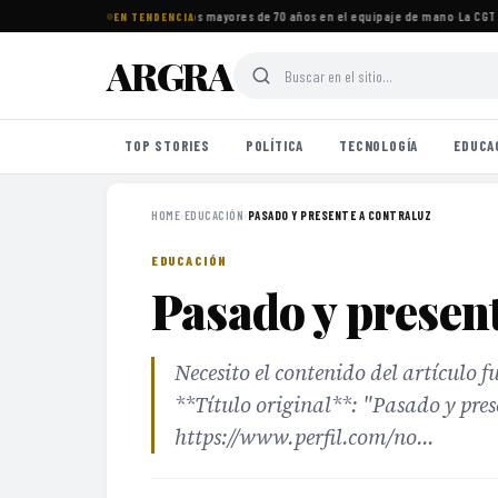
etos imprescindibles para viajeros mayores de 70 años en el equipaje de mano
·
La CGT s
EN TENDENCIA
ARGRA
TOP STORIES
POLÍTICA
TECNOLOGÍA
EDUCA
HOME
›
EDUCACIÓN
›
PASADO Y PRESENTE A CONTRALUZ
EDUCACIÓN
Pasado y present
Necesito el contenido del artículo fu
**Título original**: "Pasado y pres
https://www.perfil.com/no...