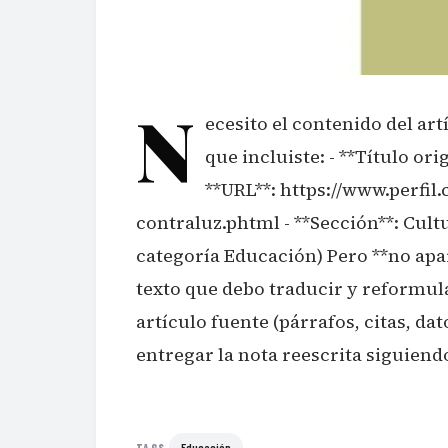
N
ecesito el contenido del art
que incluiste: - **Título ori
**URL**: https://www.perfil
contraluz.phtml - **Sección**: Cul
categoría Educación) Pero **no apare
texto que debo traducir y reformula
artículo fuente (párrafos, citas, da
entregar la nota reescrita siguiendo
Educación
TAGS