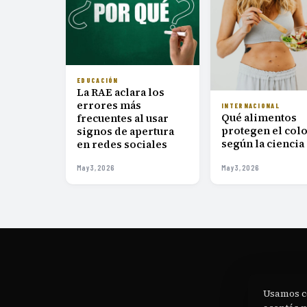
EDUCACIÓN
La RAE aclara los
errores más
INTERNACIONAL
Qué alimentos
frecuentes al usar
protegen el col
signos de apertura
según la ciencia
en redes sociales
May 3, 2026
May 3, 2026
Usamos c
N