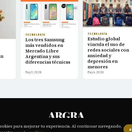
TECNOLOGÍA
TECNOLOGÍA
Estudio global
Los tres Samsung
vincula el uso de
más vendidos en
redes sociales con
Mercado Libre
ansiedad y
on
Argentina y sus
depresión en
diferencias técnicas
menores
May 3, 2026
May 4, 2026
ARGRA
PERIODISMO DIGITAL DIARIO PARA LECTORES EXIGENTES
ookies para mejorar tu experiencia. Al continuar navegando,
A
OSOTROS
CONTACTO
POLÍTICA EDITORIAL
PRIVACIDAD
TÉRMINOS
COOKI
·
·
·
·
·