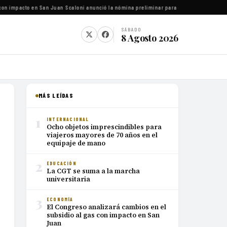
on impacto en San Juan
·
Scaloni anunció la nómina preliminar para el Mundial 2026
·
Luca
SÁBADO
8 Agosto 2026
MÁS LEÍDAS
1
INTERNACIONAL
Ocho objetos imprescindibles para
viajeros mayores de 70 años en el
equipaje de mano
2
EDUCACIÓN
La CGT se suma a la marcha
universitaria
3
ECONOMÍA
El Congreso analizará cambios en el
subsidio al gas con impacto en San
Juan