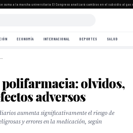
 suma a la marcha universitaria
·
El Congreso analizará cambios en el subsidio al gas c
CIÓN
ECONOMÍA
INTERNACIONAL
DEPORTES
SALUD
..
 polifarmacia: olvidos,
efectos adversos
arios aumenta significativamente el riesgo de
eligrosas y errores en la medicación, según