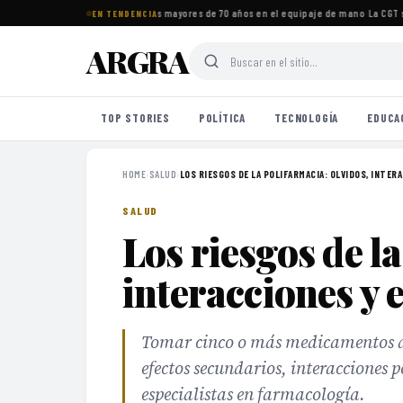
os imprescindibles para viajeros mayores de 70 años en el equipaje de mano
·
La CGT se
EN TENDENCIA
ARGRA
TOP STORIES
POLÍTICA
TECNOLOGÍA
EDUCA
HOME
›
SALUD
›
LOS RIESGOS DE LA POLIFARMACIA: OLVIDOS, INTERA.
SALUD
Los riesgos de la
interacciones y 
Tomar cinco o más medicamentos di
efectos secundarios, interacciones p
especialistas en farmacología.