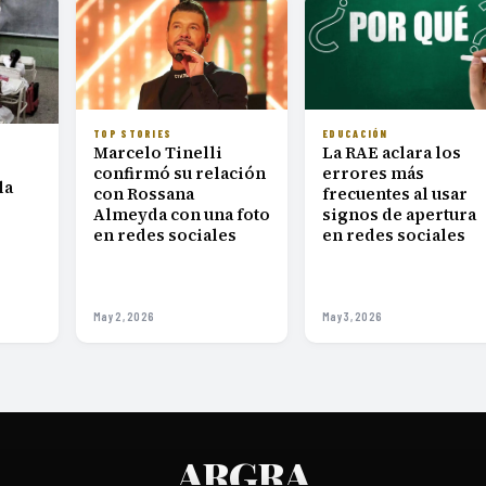
TOP STORIES
EDUCACIÓN
Marcelo Tinelli
La RAE aclara los
confirmó su relación
errores más
la
con Rossana
frecuentes al usar
Almeyda con una foto
signos de apertura
en redes sociales
en redes sociales
May 2, 2026
May 3, 2026
ARGRA