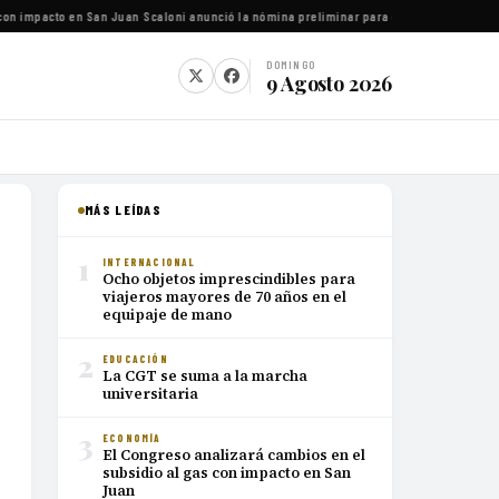
on impacto en San Juan
·
Scaloni anunció la nómina preliminar para el Mundial 2026
·
Luca
DOMINGO
9 Agosto 2026
MÁS LEÍDAS
1
INTERNACIONAL
Ocho objetos imprescindibles para
viajeros mayores de 70 años en el
equipaje de mano
2
EDUCACIÓN
La CGT se suma a la marcha
universitaria
3
ECONOMÍA
El Congreso analizará cambios en el
subsidio al gas con impacto en San
Juan