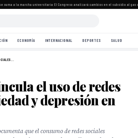
 suma a la marcha universitaria
·
El Congreso analizará cambios en el subsidio al gas c
CIÓN
ECONOMÍA
INTERNACIONAL
DEPORTES
SALUD
CIALES...
incula el uso de redes
iedad y depresión en
cumenta que el consumo de redes sociales