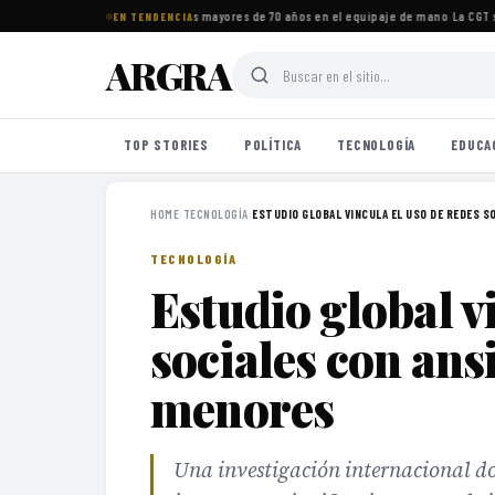
os imprescindibles para viajeros mayores de 70 años en el equipaje de mano
·
La CGT se
EN TENDENCIA
ARGRA
TOP STORIES
POLÍTICA
TECNOLOGÍA
EDUCA
HOME
›
TECNOLOGÍA
›
ESTUDIO GLOBAL VINCULA EL USO DE REDES SO
TECNOLOGÍA
Estudio global v
sociales con ans
menores
Una investigación internacional do