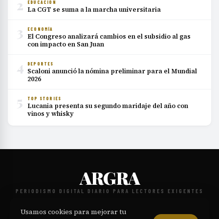
2
EDUCACIÓN
La CGT se suma a la marcha universitaria
3
ECONOMÍA
El Congreso analizará cambios en el subsidio al gas
con impacto en San Juan
4
DEPORTES
Scaloni anunció la nómina preliminar para el Mundial
2026
5
TOP STORIES
Lucania presenta su segundo maridaje del año con
vinos y whisky
ARGRA
PERIODISMO DIGITAL DIARIO PARA LECTORES EXIGENTES
NOSOTROS
CONTACTO
POLÍTICA EDITORIAL
PRIVACIDAD
·
·
·
·
Usamos cookies para mejorar tu
TÉRMINOS
COOKIES
·