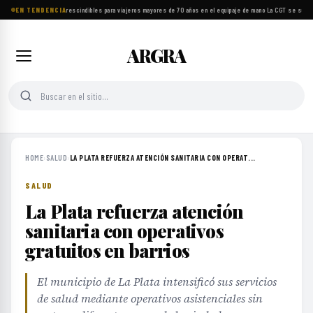
EN TENDENCIA
Ocho objetos imprescindibles para viajeros mayores de 70 años en el equipaje de mano
·
La CGT se suma a
ARGRA
HOME
›
SALUD
›
LA PLATA REFUERZA ATENCIÓN SANITARIA CON OPERAT...
SALUD
La Plata refuerza atención
sanitaria con operativos
gratuitos en barrios
El municipio de La Plata intensificó sus servicios
de salud mediante operativos asistenciales sin