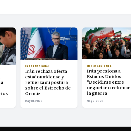
INTERNACIONAL
INTERNACIONAL
Irán presiona a
Irán rechaza oferta
Estados Unidos:
estadounidense y
a
"Decidirse entre
refuerza su postura
ia
negociar o retomar
sobre el Estrecho de
la guerra
Ormuz
rios
May 10, 2026
May 2, 2026