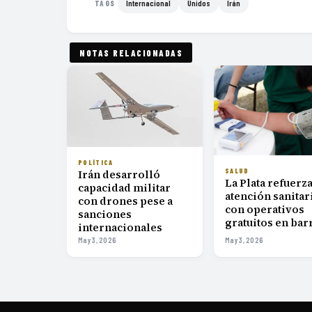
Internacional
Unidos
Irán
TAGS
NOTAS RELACIONADAS
POLÍTICA
SALUD
Irán desarrolló
La Plata refuerz
capacidad militar
atención sanitar
con drones pese a
con operativos
sanciones
gratuitos en bar
internacionales
May 3, 2026
May 3, 2026