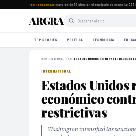
tos imprescindibles para viajeros mayores de 70 años en el equipaje de mano
·
La CGT se
EN TENDENCIA
ARGRA
TOP STORIES
POLÍTICA
TECNOLOGÍA
EDUCA
HOME
›
INTERNACIONAL
›
ESTADOS UNIDOS REFUERZA EL BLOQUEO EC
INTERNACIONAL
Estados Unidos r
económico contr
restrictivas
Washington intensificó las sancion