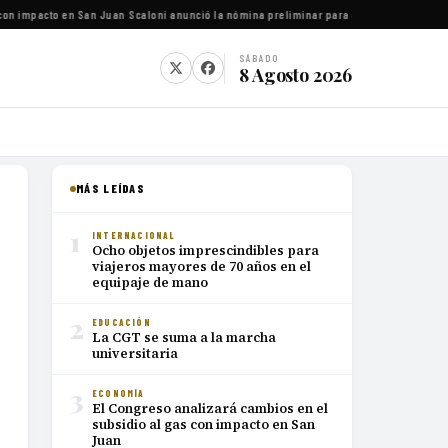
on impacto en San Juan
·
Scaloni anunció la nómina preliminar para el Mundial 2026
·
Luca
SÁBADO
8 Agosto 2026
MÁS LEÍDAS
1
INTERNACIONAL
Ocho objetos imprescindibles para
viajeros mayores de 70 años en el
equipaje de mano
2
EDUCACIÓN
La CGT se suma a la marcha
universitaria
3
ECONOMÍA
El Congreso analizará cambios en el
subsidio al gas con impacto en San
Juan