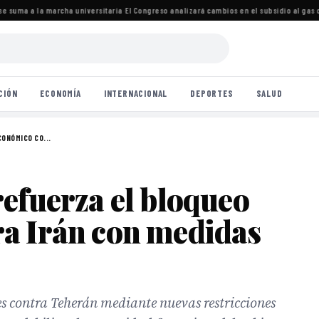
 suma a la marcha universitaria
·
El Congreso analizará cambios en el subsidio al gas c
CIÓN
ECONOMÍA
INTERNACIONAL
DEPORTES
SALUD
ONÓMICO CO...
efuerza el bloqueo
a Irán con medidas
es contra Teherán mediante nuevas restricciones