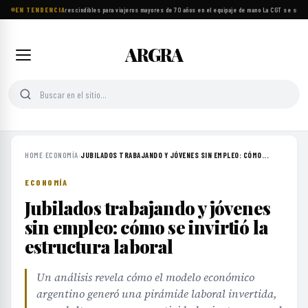
EN TENDENCIA
Ocho objetos imprescindibles para viajeros mayores de 70 años en el equipaje de mano
·
La CGT se suma a
ARGRA
HOME
›
ECONOMÍA
›
JUBILADOS TRABAJANDO Y JÓVENES SIN EMPLEO: CÓMO...
ECONOMÍA
Jubilados trabajando y jóvenes
sin empleo: cómo se invirtió la
estructura laboral
Un análisis revela cómo el modelo económico
argentino generó una pirámide laboral invertida,