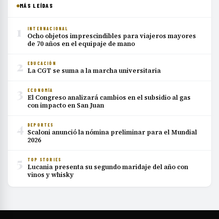
MÁS LEÍDAS
1
INTERNACIONAL
Ocho objetos imprescindibles para viajeros mayores
de 70 años en el equipaje de mano
2
EDUCACIÓN
La CGT se suma a la marcha universitaria
3
ECONOMÍA
El Congreso analizará cambios en el subsidio al gas
con impacto en San Juan
4
DEPORTES
Scaloni anunció la nómina preliminar para el Mundial
2026
5
TOP STORIES
Lucania presenta su segundo maridaje del año con
vinos y whisky