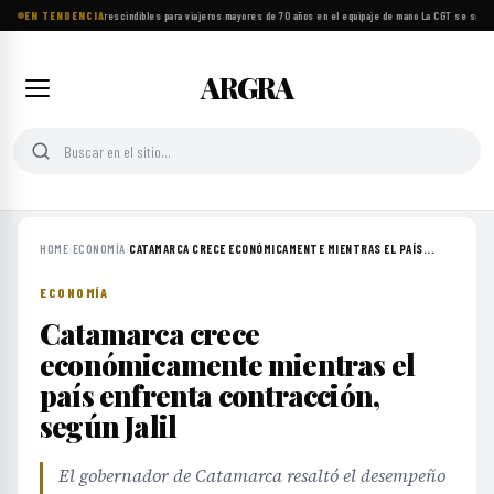
EN TENDENCIA
Ocho objetos imprescindibles para viajeros mayores de 70 años en el equipaje de mano
·
La CGT se suma a
ARGRA
HOME
›
ECONOMÍA
›
CATAMARCA CRECE ECONÓMICAMENTE MIENTRAS EL PAÍS...
ECONOMÍA
Catamarca crece
económicamente mientras el
país enfrenta contracción,
según Jalil
El gobernador de Catamarca resaltó el desempeño