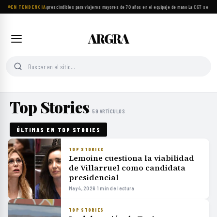
EN TENDENCIA
Ocho objetos imprescindibles para viajeros mayores de 70 años en el equipaje de mano
·
La CGT se suma
ARGRA
Top Stories
· 59 ARTÍCULOS
ÚLTIMAS EN TOP STORIES
TOP STORIES
Lemoine cuestiona la viabilidad
de Villarruel como candidata
presidencial
May 4, 2026
·
1 min de lectura
TOP STORIES