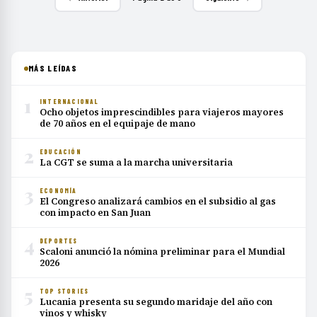
MÁS LEÍDAS
1
INTERNACIONAL
Ocho objetos imprescindibles para viajeros mayores
de 70 años en el equipaje de mano
2
EDUCACIÓN
La CGT se suma a la marcha universitaria
3
ECONOMÍA
El Congreso analizará cambios en el subsidio al gas
con impacto en San Juan
4
DEPORTES
Scaloni anunció la nómina preliminar para el Mundial
2026
5
TOP STORIES
Lucania presenta su segundo maridaje del año con
vinos y whisky