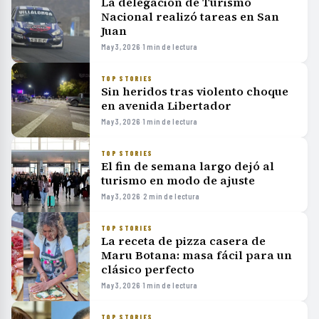
La delegación de Turismo
Nacional realizó tareas en San
Juan
May 3, 2026
·
1 min de lectura
TOP STORIES
Sin heridos tras violento choque
en avenida Libertador
May 3, 2026
·
1 min de lectura
TOP STORIES
El fin de semana largo dejó al
turismo en modo de ajuste
May 3, 2026
·
2 min de lectura
TOP STORIES
La receta de pizza casera de
Maru Botana: masa fácil para un
clásico perfecto
May 3, 2026
·
1 min de lectura
TOP STORIES