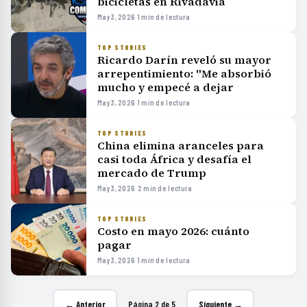
bicicletas en Rivadavia
May 3, 2026
·
1 min de lectura
TOP STORIES
Ricardo Darín reveló su mayor
arrepentimiento: "Me absorbió
mucho y empecé a dejar
May 3, 2026
·
1 min de lectura
TOP STORIES
China elimina aranceles para
casi toda África y desafía el
mercado de Trump
May 3, 2026
·
2 min de lectura
TOP STORIES
Costo en mayo 2026: cuánto
pagar
May 3, 2026
·
1 min de lectura
← Anterior
Página 2 de 5
Siguiente →