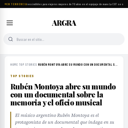
EN TENDENCIA
Ocho objetos imprescindibles para viajeros mayores de 70 años en el equipaje de mano
·
La CGT se suma a
ARGRA
HOME
›
TOP STORIES
›
RUBÉN MONTOYA ABRE SU MUNDO CON UN DOCUMENTAL S...
TOP STORIES
Rubén Montoya abre su mundo
con un documental sobre la
memoria y el oficio musical
El músico argentino Rubén Montoya es el
protagonista de un documental que indaga en su