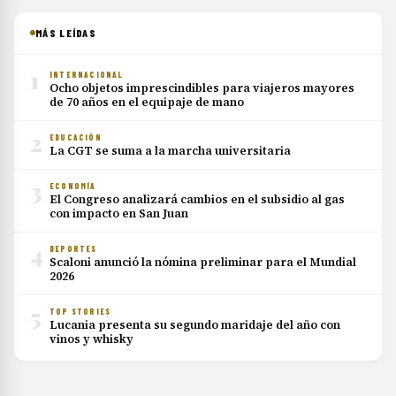
MÁS LEÍDAS
1
INTERNACIONAL
Ocho objetos imprescindibles para viajeros mayores
de 70 años en el equipaje de mano
2
EDUCACIÓN
La CGT se suma a la marcha universitaria
3
ECONOMÍA
El Congreso analizará cambios en el subsidio al gas
con impacto en San Juan
4
DEPORTES
Scaloni anunció la nómina preliminar para el Mundial
2026
5
TOP STORIES
Lucania presenta su segundo maridaje del año con
vinos y whisky