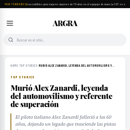
EN TENDENCIA
Ocho objetos imprescindibles para viajeros mayores de 70 años en el equipaje de mano
·
La CGT se suma a
ARGRA
HOME
›
TOP STORIES
›
MURIÓ ALEX ZANARDI, LEYENDA DEL AUTOMOVILISMO Y...
TOP STORIES
Murió Alex Zanardi, leyenda
del automovilismo y referente
de superación
El piloto italiano Alex Zanardi falleció a los 60
años, dejando un legado que trasciende las pistas