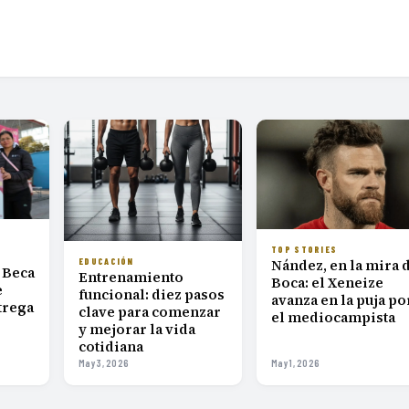
TOP STORIES
EDUCACIÓN
Nández, en la mira 
 Beca
Entrenamiento
Boca: el Xeneize
e
funcional: diez pasos
avanza en la puja po
trega
clave para comenzar
el mediocampista
y mejorar la vida
cotidiana
May 3, 2026
May 1, 2026