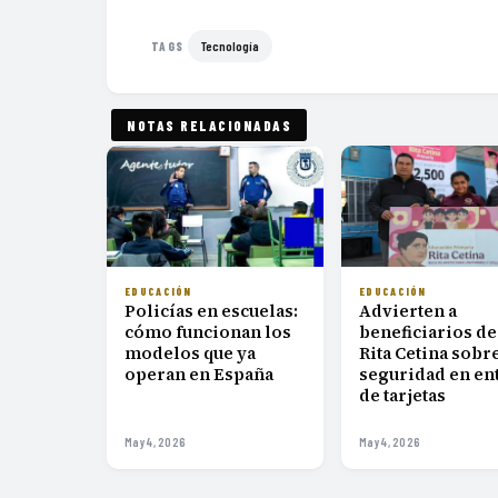
Tecnología
TAGS
NOTAS RELACIONADAS
EDUCACIÓN
EDUCACIÓN
Policías en escuelas:
Advierten a
cómo funcionan los
beneficiarios de
modelos que ya
Rita Cetina sobr
operan en España
seguridad en en
de tarjetas
May 4, 2026
May 4, 2026