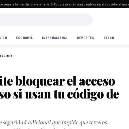
e suma a la marcha universitaria
·
El Congreso analizará cambios en el subsidio al gas 
CIÓN
ECONOMÍA
INTERNACIONAL
DEPORTES
SALUD
 CUENTA...
e bloquear el acceso
so si usan tu código de
 seguridad adicional que impide que terceros