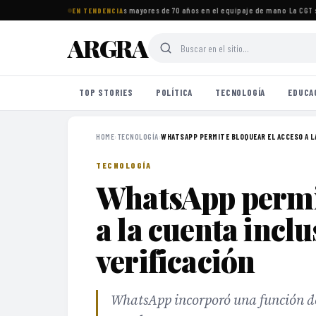
tos imprescindibles para viajeros mayores de 70 años en el equipaje de mano
·
La CGT s
EN TENDENCIA
ARGRA
TOP STORIES
POLÍTICA
TECNOLOGÍA
EDUCA
HOME
›
TECNOLOGÍA
›
WHATSAPP PERMITE BLOQUEAR EL ACCESO A LA
TECNOLOGÍA
WhatsApp permit
a la cuenta inclu
verificación
WhatsApp incorporó una función de