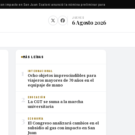
con impacto en San Juan
·
Scaloni anunció la nómina preliminar para el Mundial 2026
·
Luc
JUEVES
6 Agosto 2026
MÁS LEÍDAS
1
INTERNACIONAL
Ocho objetos imprescindibles para
viajeros mayores de 70 años en el
equipaje de mano
2
EDUCACIÓN
La CGT se suma a la marcha
universitaria
3
ECONOMÍA
El Congreso analizará cambios en el
subsidio al gas con impacto en San
Juan