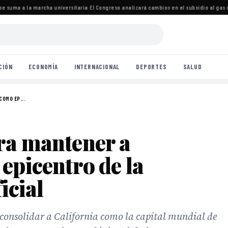
 suma a la marcha universitaria
·
El Congreso analizará cambios en el subsidio al gas c
CIÓN
ECONOMÍA
INTERNACIONAL
DEPORTES
SALUD
COMO EP...
ra mantener a
epicentro de la
icial
 consolidar a California como la capital mundial de