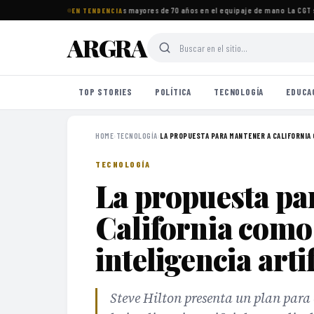
os imprescindibles para viajeros mayores de 70 años en el equipaje de mano
·
La CGT se
EN TENDENCIA
ARGRA
TOP STORIES
POLÍTICA
TECNOLOGÍA
EDUCA
HOME
›
TECNOLOGÍA
›
LA PROPUESTA PARA MANTENER A CALIFORNIA 
TECNOLOGÍA
La propuesta pa
California como 
inteligencia artif
Steve Hilton presenta un plan para