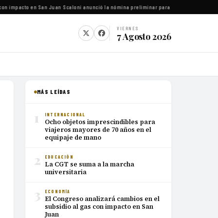
on impacto en San Juan
·
Scaloni anunció la nómina preliminar para el Mundial 2026
·
Luca
VIERNES
7 Agosto 2026
MÁS LEÍDAS
1
INTERNACIONAL
Ocho objetos imprescindibles para
viajeros mayores de 70 años en el
equipaje de mano
2
EDUCACIÓN
La CGT se suma a la marcha
universitaria
3
ECONOMÍA
El Congreso analizará cambios en el
subsidio al gas con impacto en San
Juan