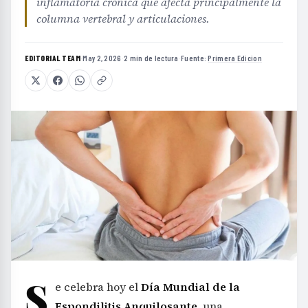
inflamatoria crónica que afecta principalmente la
columna vertebral y articulaciones.
EDITORIAL TEAM
·
May 2, 2026
·
2 min de lectura
·
Fuente:
Primera Edicion
S
e celebra hoy el
Día Mundial de la
Espondilitis Anquilosante
, una