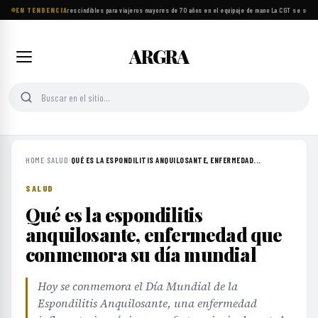
EN TENDENCIA
Ocho objetos imprescindibles para viajeros mayores de 70 años en el equipaje de mano
·
La CGT se suma a
ARGRA
HOME
›
SALUD
›
QUÉ ES LA ESPONDILITIS ANQUILOSANTE, ENFERMEDAD...
SALUD
Qué es la espondilitis
anquilosante, enfermedad que
conmemora su día mundial
Hoy se conmemora el Día Mundial de la
Espondilitis Anquilosante, una enfermedad