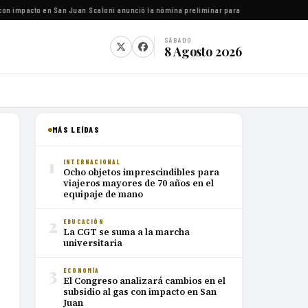
con impacto en San Juan
·
Scaloni anunció la nómina preliminar para el Mundial 2026
·
Luc
SÁBADO
8 Agosto 2026
MÁS LEÍDAS
1
INTERNACIONAL
Ocho objetos imprescindibles para
viajeros mayores de 70 años en el
equipaje de mano
2
EDUCACIÓN
La CGT se suma a la marcha
universitaria
3
ECONOMÍA
El Congreso analizará cambios en el
subsidio al gas con impacto en San
Juan