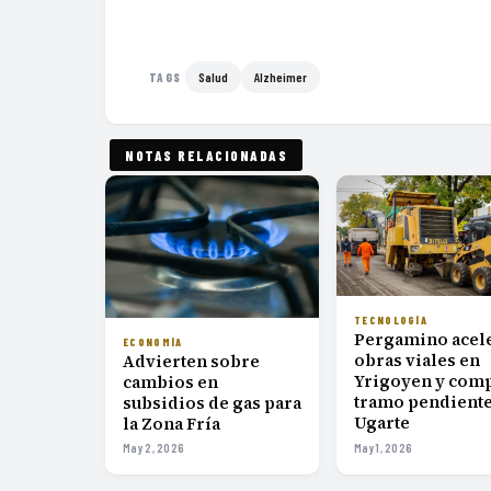
Salud
Alzheimer
TAGS
NOTAS RELACIONADAS
TECNOLOGÍA
Pergamino acel
ECONOMÍA
obras viales en
Advierten sobre
Yrigoyen y comp
cambios en
tramo pendiente
subsidios de gas para
Ugarte
la Zona Fría
May 2, 2026
May 1, 2026