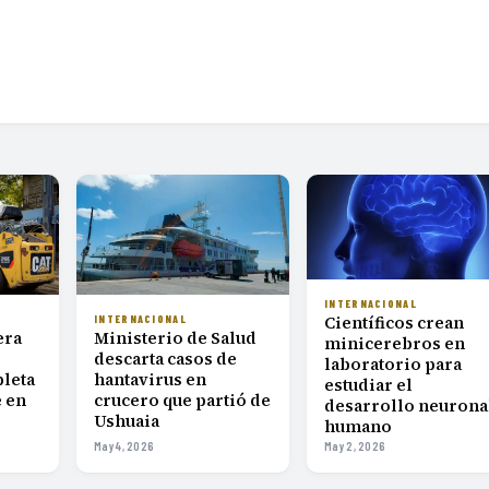
INTERNACIONAL
Científicos crean
INTERNACIONAL
Ministerio de Salud
era
minicerebros en
descarta casos de
laboratorio para
hantavirus en
leta
estudiar el
crucero que partió de
 en
desarrollo neurona
Ushuaia
humano
May 4, 2026
May 2, 2026