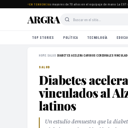
tos imprescindibles para viajeros mayores de 70 años en el equipaje de mano
·
La CGT se
EN TENDENCIA
ARGRA
TOP STORIES
POLÍTICA
TECNOLOGÍA
EDUCA
HOME
›
SALUD
›
DIABETES ACELERA CAMBIOS CEREBRALES VINCULADO
SALUD
Diabetes aceler
vinculados al Al
latinos
Un estudio demuestra que la diabet