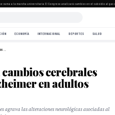
 suma a la marcha universitaria
·
El Congreso analizará cambios en el subsidio al gas c
CIÓN
ECONOMÍA
INTERNACIONAL
DEPORTES
SALUD
S ...
a cambios cerebrales
zheimer en adultos
es agrava las alteraciones neurológicas asociadas al