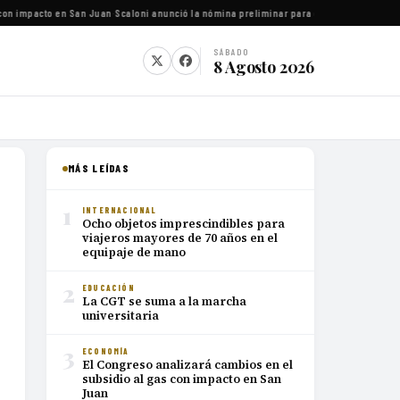
on impacto en San Juan
·
Scaloni anunció la nómina preliminar para el Mundial 2026
·
Luc
SÁBADO
8 Agosto 2026
MÁS LEÍDAS
1
INTERNACIONAL
Ocho objetos imprescindibles para
viajeros mayores de 70 años en el
equipaje de mano
2
EDUCACIÓN
La CGT se suma a la marcha
universitaria
3
ECONOMÍA
El Congreso analizará cambios en el
subsidio al gas con impacto en San
Juan