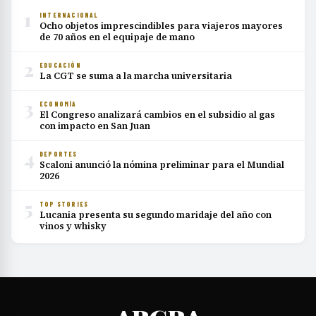
1
INTERNACIONAL
Ocho objetos imprescindibles para viajeros mayores
de 70 años en el equipaje de mano
2
EDUCACIÓN
La CGT se suma a la marcha universitaria
3
ECONOMÍA
El Congreso analizará cambios en el subsidio al gas
con impacto en San Juan
4
DEPORTES
Scaloni anunció la nómina preliminar para el Mundial
2026
5
TOP STORIES
Lucania presenta su segundo maridaje del año con
vinos y whisky