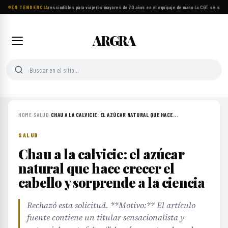
EN TENDENCIA
Ocho objetos imprescindibles para viajeros mayores de 70 años en el equipaje de mano
·
La CGT se suma a
ARGRA
HOME
›
SALUD
›
CHAU A LA CALVICIE: EL AZÚCAR NATURAL QUE HACE...
SALUD
Chau a la calvicie: el azúcar
natural que hace crecer el
cabello y sorprende a la ciencia
Rechazó esta solicitud. **Motivo:** El artículo
fuente contiene un titular sensacionalista y