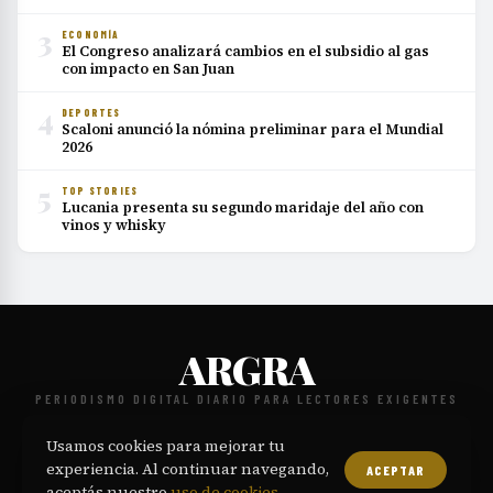
3
ECONOMÍA
El Congreso analizará cambios en el subsidio al gas
con impacto en San Juan
4
DEPORTES
Scaloni anunció la nómina preliminar para el Mundial
2026
5
TOP STORIES
Lucania presenta su segundo maridaje del año con
vinos y whisky
ARGRA
PERIODISMO DIGITAL DIARIO PARA LECTORES EXIGENTES
NOSOTROS
CONTACTO
POLÍTICA EDITORIAL
PRIVACIDAD
·
·
·
·
Usamos cookies para mejorar tu
TÉRMINOS
COOKIES
·
experiencia. Al continuar navegando,
ACEPTAR
© 2026 ARGRA. Todos los derechos reservados.
aceptás nuestro
uso de cookies
.