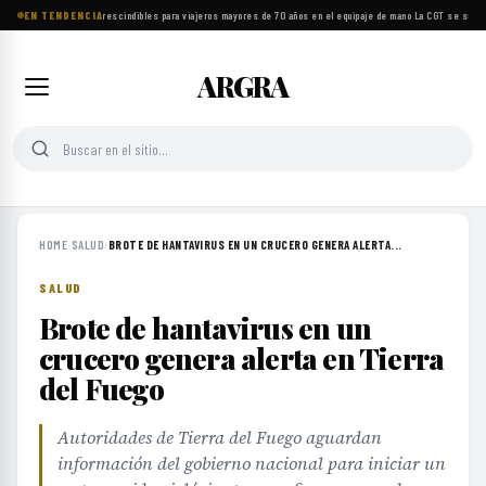
EN TENDENCIA
Ocho objetos imprescindibles para viajeros mayores de 70 años en el equipaje de mano
·
La CGT se suma a
ARGRA
HOME
›
SALUD
›
BROTE DE HANTAVIRUS EN UN CRUCERO GENERA ALERTA...
SALUD
Brote de hantavirus en un
crucero genera alerta en Tierra
del Fuego
Autoridades de Tierra del Fuego aguardan
información del gobierno nacional para iniciar un