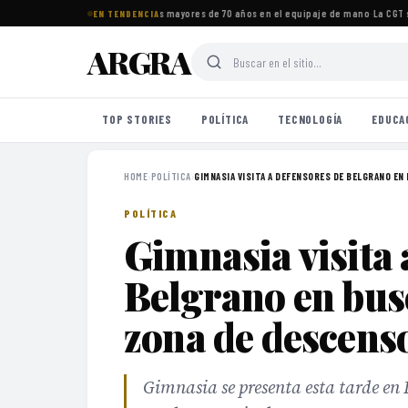
os imprescindibles para viajeros mayores de 70 años en el equipaje de mano
·
La CGT se
EN TENDENCIA
ARGRA
TOP STORIES
POLÍTICA
TECNOLOGÍA
EDUCA
HOME
›
POLÍTICA
›
GIMNASIA VISITA A DEFENSORES DE BELGRANO EN 
POLÍTICA
Gimnasia visita 
Belgrano en busc
zona de descens
Gimnasia se presenta esta tarde en 