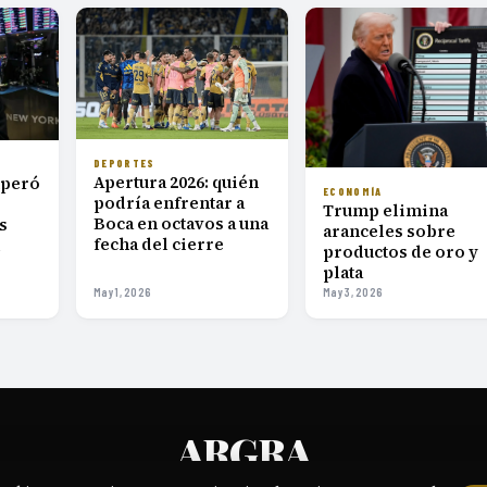
DEPORTES
Apertura 2026: quién
uperó
ECONOMÍA
podría enfrentar a
Trump elimina
Boca en octavos a una
s
aranceles sobre
fecha del cierre
l
productos de oro y
plata
May 1, 2026
May 3, 2026
ARGRA
PERIODISMO DIGITAL DIARIO PARA LECTORES EXIGENTES