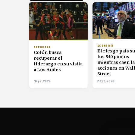
ECONOMÍA
DEPORTES
El riesgo país s
Colón busca
los 540 puntos
recuperar el
mientras caen la
liderazgo en su visita
acciones en Wal
a Los Andes
Street
May 2, 2026
May 2, 2026