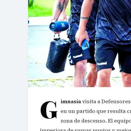
G
imnasia
visita a Defensores 
en un partido que resulta cr
zona de descenso. El equipo
imperiosa de sumar puntos y mejora