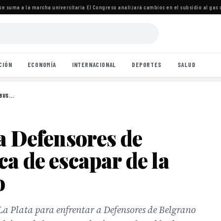
 suma a la marcha universitaria
·
El Congreso analizará cambios en el subsidio al gas c
CIÓN
ECONOMÍA
INTERNACIONAL
DEPORTES
SALUD
BUS...
a Defensores de
a de escapar de la
o
La Plata para enfrentar a Defensores de Belgrano