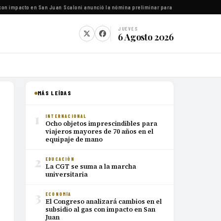
on impacto en San Juan
·
Scaloni anunció la nómina preliminar para el Mundial 2026
·
Luca
JUEVES
6 Agosto 2026
MÁS LEÍDAS
1
INTERNACIONAL
Ocho objetos imprescindibles para
viajeros mayores de 70 años en el
equipaje de mano
2
EDUCACIÓN
La CGT se suma a la marcha
universitaria
3
ECONOMÍA
El Congreso analizará cambios en el
subsidio al gas con impacto en San
Juan