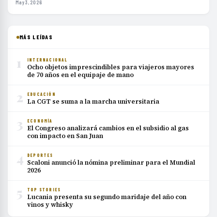
May 3, 2026
MÁS LEÍDAS
1
INTERNACIONAL
Ocho objetos imprescindibles para viajeros mayores
de 70 años en el equipaje de mano
2
EDUCACIÓN
La CGT se suma a la marcha universitaria
3
ECONOMÍA
El Congreso analizará cambios en el subsidio al gas
con impacto en San Juan
4
DEPORTES
Scaloni anunció la nómina preliminar para el Mundial
2026
5
TOP STORIES
Lucania presenta su segundo maridaje del año con
vinos y whisky