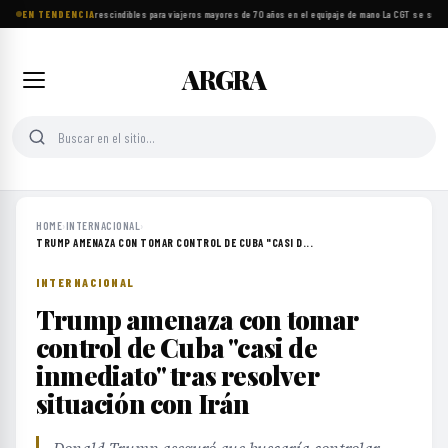
EN TENDENCIA
Ocho objetos imprescindibles para viajeros mayores de 70 años en el equipaje de mano
·
La CGT se suma a
ARGRA
HOME
›
INTERNACIONAL
›
TRUMP AMENAZA CON TOMAR CONTROL DE CUBA "CASI D...
INTERNACIONAL
Trump amenaza con tomar
control de Cuba "casi de
inmediato" tras resolver
situación con Irán