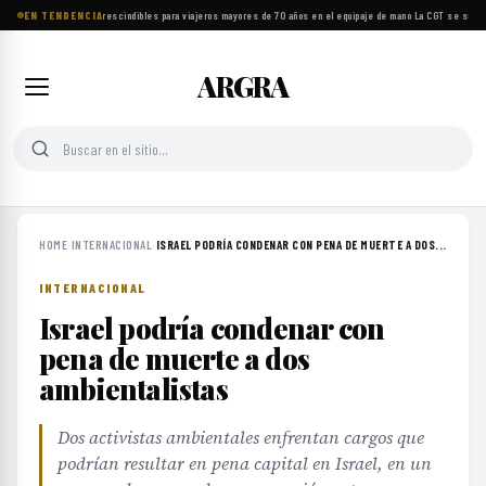
EN TENDENCIA
Ocho objetos imprescindibles para viajeros mayores de 70 años en el equipaje de mano
·
La CGT se suma a
ARGRA
HOME
›
INTERNACIONAL
›
ISRAEL PODRÍA CONDENAR CON PENA DE MUERTE A DOS...
INTERNACIONAL
Israel podría condenar con
pena de muerte a dos
ambientalistas
Dos activistas ambientales enfrentan cargos que
podrían resultar en pena capital en Israel, en un