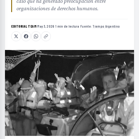
caso que ha generado preocupación entre
organizaciones de derechos humanos.
EDITORIAL TEAM
·
May 3, 2026
·
1 min de lectura
·
Fuente:
Tiempo Argentino