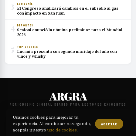
3
ECONOMÍA
El Congreso analizará cambios en el subsidio al gas
con impacto en San Juan
4
DEPORTES
Scaloni anunció la nómina preliminar para el Mundial
2026
5
TOP STORIES
Lucania presenta su segundo maridaje del año con
vinos y whisky
ARGRA
PERIODISMO DIGITAL DIARIO PARA LECTORES EXIGENTES
NOSOTROS
CONTACTO
POLÍTICA EDITORIAL
PRIVACIDAD
·
·
·
·
Usamos cookies para mejorar tu
TÉRMINOS
COOKIES
·
experiencia. Al continuar navegando,
ACEPTAR
© 2026 ARGRA. Todos los derechos reservados.
aceptás nuestro
uso de cookies
.