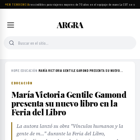
EN TENDENCIA
Ocho objetos imprescindibles para viajeros mayores de 70 años en el equipaje de mano
·
La CGT se suma a
ARGRA
HOME
›
EDUCACIÓN
›
MARÍA VICTORIA GENTILE GAMOND PRESENTA SU NUEVO...
EDUCACIÓN
María Victoria Gentile Gamond
presenta su nuevo libro en la
Feria del Libro
La autora lanzó su obra "Vínculos humanos y la
gente de m..." durante la Feria del Libro,