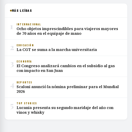
MÁS LEÍDAS
1
INTERNACIONAL
Ocho objetos imprescindibles para viajeros mayores
de 70 años en el equipaje de mano
2
EDUCACIÓN
La CGT se suma a la marcha universitaria
3
ECONOMÍA
El Congreso analizará cambios en el subsidio al gas
con impacto en San Juan
4
DEPORTES
Scaloni anunció la nómina preliminar para el Mundial
2026
5
TOP STORIES
Lucania presenta su segundo maridaje del año con
vinos y whisky