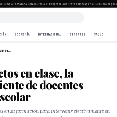
 suma a la marcha universitaria
·
El Congreso analizará cambios en el subsidio al gas c
CIÓN
ECONOMÍA
INTERNACIONAL
DEPORTES
SALUD
RA PE...
tos en clase, la
iente de docentes
escolar
es en su formación para intervenir efectivamente en