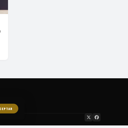
a
CEPTAR
ES