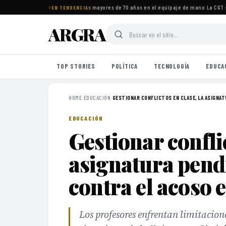
os imprescindibles para viajeros mayores de 70 años en el equipaje de mano
·
La CGT se
EN TENDENCIA
ARGRA
TOP STORIES
POLÍTICA
TECNOLOGÍA
EDUCA
HOME
›
EDUCACIÓN
›
GESTIONAR CONFLICTOS EN CLASE, LA ASIGNATU
EDUCACIÓN
Gestionar conflic
asignatura pend
contra el acoso 
Los profesores enfrentan limitacion