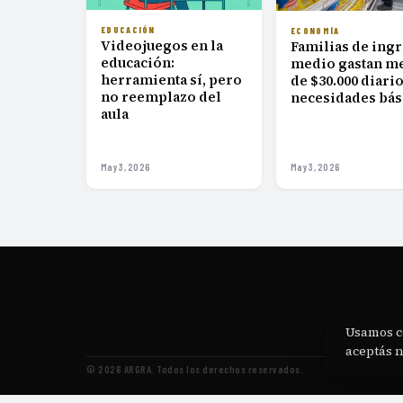
EDUCACIÓN
ECONOMÍA
Videojuegos en la
Familias de ing
educación:
medio gastan m
herramienta sí, pero
de $30.000 diari
no reemplazo del
necesidades bás
aula
May 3, 2026
May 3, 2026
Usamos c
N
aceptás 
© 2026 ARGRA. Todos los derechos reservados.