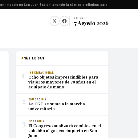
on impacto en San Juan
·
Scaloni anunció la nómina preliminar para el Mundial 2026
·
Luca
VIERNES
7 Agosto 2026
MÁS LEÍDAS
1
INTERNACIONAL
Ocho objetos imprescindibles para
viajeros mayores de 70 años en el
equipaje de mano
2
EDUCACIÓN
La CGT se suma a la marcha
universitaria
3
ECONOMÍA
El Congreso analizará cambios en el
subsidio al gas con impacto en San
Juan