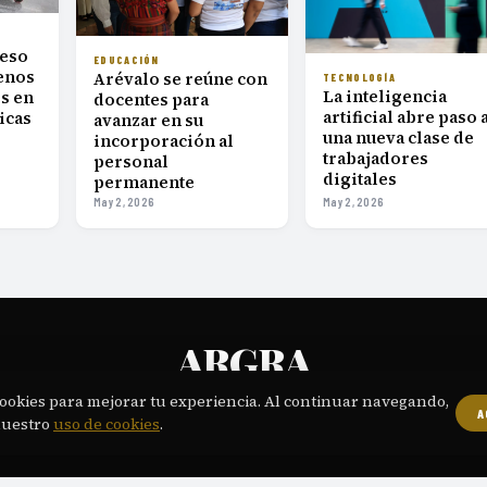
reso
EDUCACIÓN
enos
Arévalo se reúne con
TECNOLOGÍA
La inteligencia
os en
docentes para
artificial abre paso 
icas
avanzar en su
una nueva clase de
incorporación al
trabajadores
personal
digitales
permanente
May 2, 2026
May 2, 2026
ARGRA
PERIODISMO DIGITAL DIARIO PARA LECTORES EXIGENTES
ookies para mejorar tu experiencia. Al continuar navegando,
A
OSOTROS
CONTACTO
POLÍTICA EDITORIAL
PRIVACIDAD
TÉRMINOS
COOKI
·
·
·
·
·
nuestro
uso de cookies
.