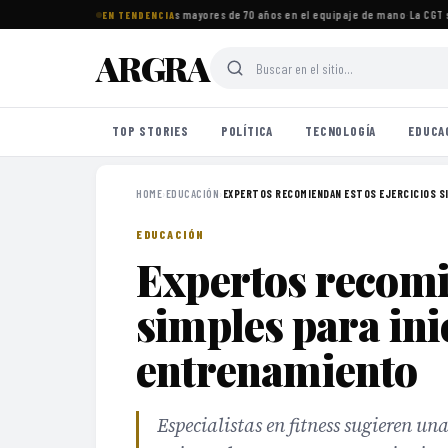
os imprescindibles para viajeros mayores de 70 años en el equipaje de mano
·
La CGT se
EN TENDENCIA
ARGRA
TOP STORIES
POLÍTICA
TECNOLOGÍA
EDUCA
HOME
›
EDUCACIÓN
›
EXPERTOS RECOMIENDAN ESTOS EJERCICIOS SI
EDUCACIÓN
Expertos recomi
simples para ini
entrenamiento
Especialistas en fitness sugieren un