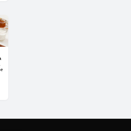
a
n
de