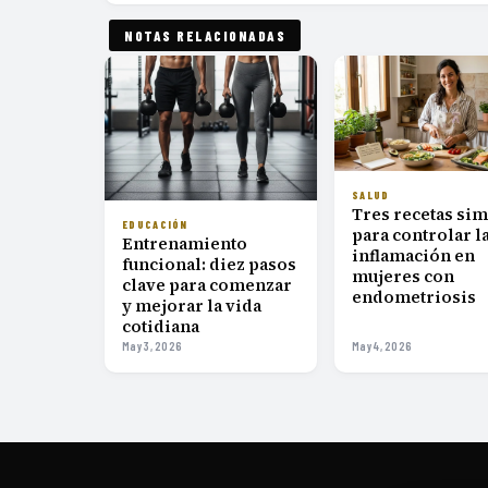
NOTAS RELACIONADAS
SALUD
Tres recetas si
EDUCACIÓN
para controlar l
Entrenamiento
inflamación en
funcional: diez pasos
mujeres con
clave para comenzar
endometriosis
y mejorar la vida
cotidiana
May 3, 2026
May 4, 2026