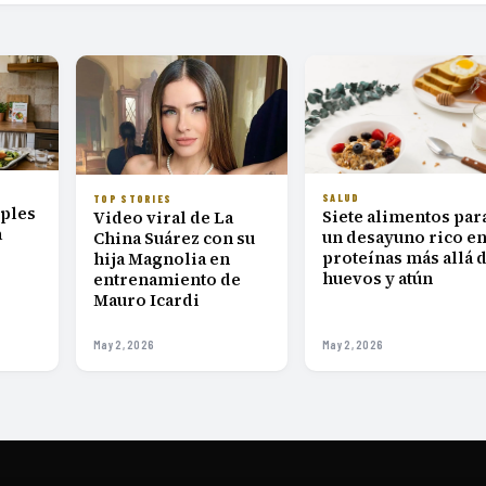
SALUD
TOP STORIES
mples
Siete alimentos par
Video viral de La
a
un desayuno rico e
China Suárez con su
proteínas más allá 
hija Magnolia en
huevos y atún
entrenamiento de
Mauro Icardi
May 2, 2026
May 2, 2026