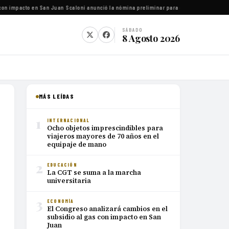
on impacto en San Juan
·
Scaloni anunció la nómina preliminar para el Mundial 2026
·
Luca
SÁBADO
8 Agosto 2026
MÁS LEÍDAS
1
INTERNACIONAL
Ocho objetos imprescindibles para
viajeros mayores de 70 años en el
equipaje de mano
2
EDUCACIÓN
La CGT se suma a la marcha
universitaria
3
ECONOMÍA
El Congreso analizará cambios en el
subsidio al gas con impacto en San
Juan