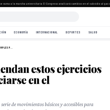
 suma a la marcha universitaria
·
El Congreso analizará cambios en el subsidio al gas c
CIÓN
ECONOMÍA
INTERNACIONAL
DEPORTES
SALUD
MPLES P...
endan estos ejercicios
ciarse en el
a serie de movimientos básicos y accesibles para