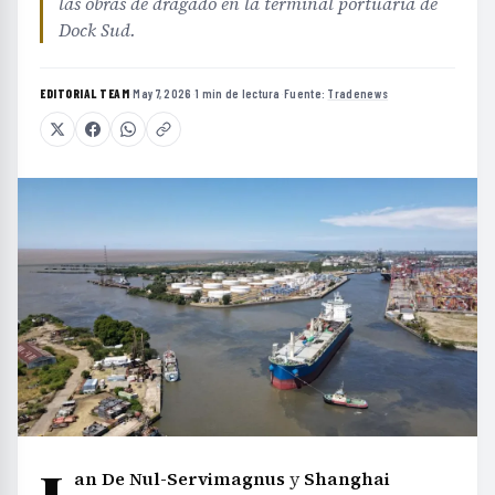
las obras de dragado en la terminal portuaria de
Dock Sud.
EDITORIAL TEAM
·
May 7, 2026
·
1 min de lectura
·
Fuente:
Tradenews
an De Nul-Servimagnus
y
Shanghai