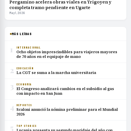
Pergamino acelera obras viales en Yrigoyen y
completa tramo pendiente en Ugarte
May 1, 2026
MÁS LEÍDAS
1
INTERNACIONAL
Ocho objetos imprescindibles para viajeros mayores
de 70 años en el equipaje de mano
2
EDUCACIÓN
La CGT se suma a la marcha universitaria
3
ECONOMÍA
El Congreso analizará cambios en el subsidio al gas
con impacto en San Juan
4
DEPORTES
Scaloni anunció la nómina preliminar para el Mundial
2026
5
TOP STORIES
Lucania presenta su segundo maridaje del año con