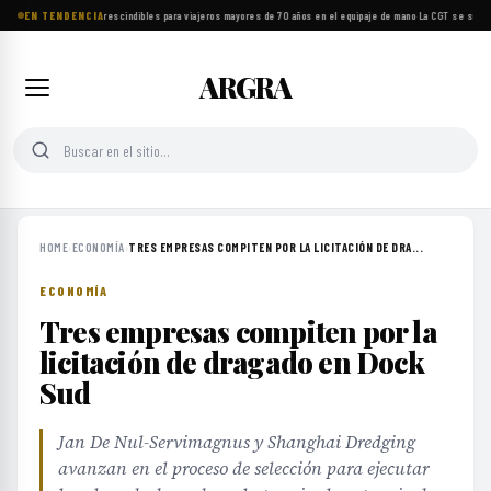
EN TENDENCIA
Ocho objetos imprescindibles para viajeros mayores de 70 años en el equipaje de mano
·
La CGT se suma a
ARGRA
HOME
›
ECONOMÍA
›
TRES EMPRESAS COMPITEN POR LA LICITACIÓN DE DRA...
ECONOMÍA
Tres empresas compiten por la
licitación de dragado en Dock
Sud
Jan De Nul-Servimagnus y Shanghai Dredging
avanzan en el proceso de selección para ejecutar