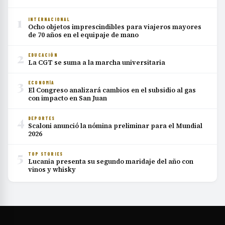
1
INTERNACIONAL
Ocho objetos imprescindibles para viajeros mayores
de 70 años en el equipaje de mano
2
EDUCACIÓN
La CGT se suma a la marcha universitaria
3
ECONOMÍA
El Congreso analizará cambios en el subsidio al gas
con impacto en San Juan
4
DEPORTES
Scaloni anunció la nómina preliminar para el Mundial
2026
5
TOP STORIES
Lucania presenta su segundo maridaje del año con
vinos y whisky