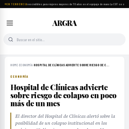
EN TENDENCIA
Ocho objetos imprescindibles para viajeros mayores de 70 años en el equipaje de mano
·
La CGT se suma a
ARGRA
HOME
›
ECONOMÍA
›
HOSPITAL DE CLÍNICAS ADVIERTE SOBRE RIESGO DE C...
ECONOMÍA
Hospital de Clínicas advierte
sobre riesgo de colapso en poco
más de un mes
El director del Hospital de Clínicas alertó sobre la
posibilidad de un colapso institucional en los