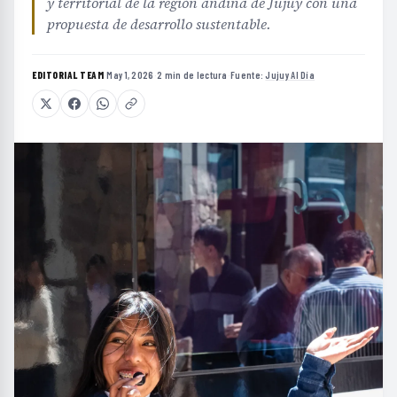
y territorial de la región andina de Jujuy con una
propuesta de desarrollo sustentable.
EDITORIAL TEAM
·
May 1, 2026
·
2 min de lectura
·
Fuente:
Jujuy Al Día