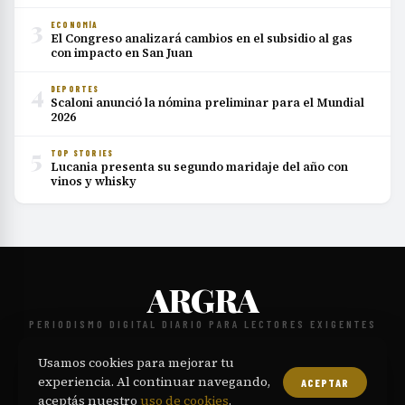
3
ECONOMÍA
El Congreso analizará cambios en el subsidio al gas
con impacto en San Juan
4
DEPORTES
Scaloni anunció la nómina preliminar para el Mundial
2026
5
TOP STORIES
Lucania presenta su segundo maridaje del año con
vinos y whisky
ARGRA
PERIODISMO DIGITAL DIARIO PARA LECTORES EXIGENTES
NOSOTROS
CONTACTO
POLÍTICA EDITORIAL
PRIVACIDAD
·
·
·
·
Usamos cookies para mejorar tu
TÉRMINOS
COOKIES
·
experiencia. Al continuar navegando,
ACEPTAR
© 2026 ARGRA. Todos los derechos reservados.
aceptás nuestro
uso de cookies
.