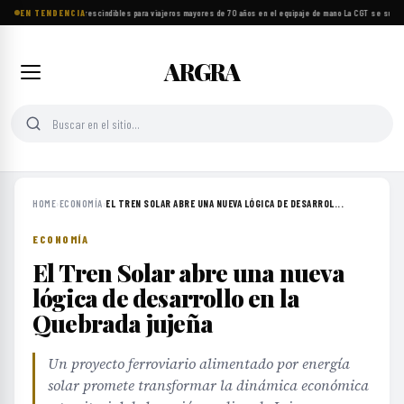
Ocho objetos imprescindibles para viajeros mayores de 70 años en el equipaje de mano
EN TENDENCIA
·
La CGT se suma a
ARGRA
HOME
›
ECONOMÍA
›
EL TREN SOLAR ABRE UNA NUEVA LÓGICA DE DESARROL...
ECONOMÍA
El Tren Solar abre una nueva
lógica de desarrollo en la
Quebrada jujeña
Un proyecto ferroviario alimentado por energía
solar promete transformar la dinámica económica