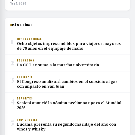
May 3, 2026
MÁS LEÍDAS
1
INTERNACIONAL
Ocho objetos imprescindibles para viajeros mayores
de 70 años en el equipaje de mano
2
EDUCACIÓN
La CGT se suma a la marcha universitaria
3
ECONOMÍA
El Congreso analizará cambios en el subsidio al gas
con impacto en San Juan
4
DEPORTES
Scaloni anunció la nómina preliminar para el Mundial
2026
5
TOP STORIES
Lucania presenta su segundo maridaje del año con
vinos y whisky