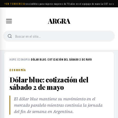
EN TENDENCIA
Ocho objetos imprescindibles para viajeros mayores de 70 años en el equipaje de mano
·
La CGT se suma a
ARGRA
HOME
›
ECONOMÍA
›
DÓLAR BLUE: COTIZACIÓN DEL SÁBADO 2 DE MAYO
ECONOMÍA
Dólar blue: cotización del
sábado 2 de mayo
El dólar blue mantiene su movimiento en el
mercado paralelo mientras continúa la jornada
del fin de semana en Argentina.