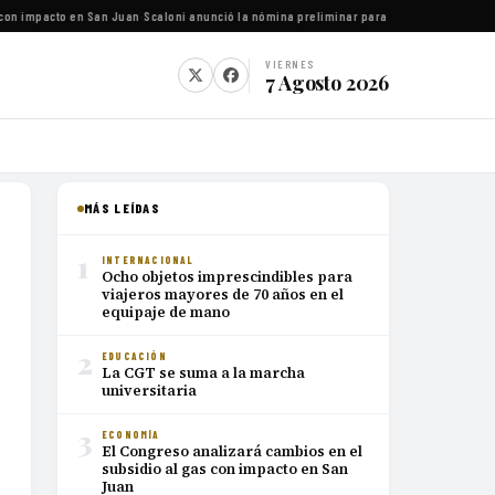
con impacto en San Juan
·
Scaloni anunció la nómina preliminar para el Mundial 2026
·
Luc
VIERNES
7 Agosto 2026
MÁS LEÍDAS
1
INTERNACIONAL
Ocho objetos imprescindibles para
viajeros mayores de 70 años en el
equipaje de mano
2
EDUCACIÓN
La CGT se suma a la marcha
universitaria
3
ECONOMÍA
El Congreso analizará cambios en el
subsidio al gas con impacto en San
Juan