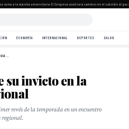
e suma a la marcha universitaria
·
El Congreso analizará cambios en el subsidio al gas 
CIÓN
ECONOMÍA
INTERNACIONAL
DEPORTES
SALUD
IA ...
 su invicto en la
ional
rimer revés de la temporada en un encuentro
 regional.