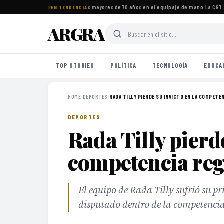
tos imprescindibles para viajeros mayores de 70 años en el equipaje de mano
·
La CGT s
EN TENDENCIA
ARGRA
TOP STORIES
POLÍTICA
TECNOLOGÍA
EDUCA
HOME
›
DEPORTES
›
RADA TILLY PIERDE SU INVICTO EN LA COMPETENC
DEPORTES
Rada Tilly pierde
competencia reg
El equipo de Rada Tilly sufrió su p
disputado dentro de la competencia