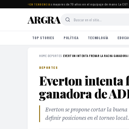
tos imprescindibles para viajeros mayores de 70 años en el equipaje de mano
·
La CGT se
EN TENDENCIA
ARGRA
TOP STORIES
POLÍTICA
TECNOLOGÍA
EDUCA
HOME
›
DEPORTES
›
EVERTON INTENTA FRENAR LA RACHA GANADORA 
DEPORTES
Everton intenta 
ganadora de AD
Everton se propone cortar la buen
definir posiciones en el torneo local