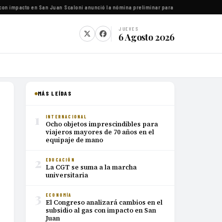
on impacto en San Juan
·
Scaloni anunció la nómina preliminar para el Mundial 2026
·
Luc
JUEVES
6 Agosto 2026
MÁS LEÍDAS
1
INTERNACIONAL
Ocho objetos imprescindibles para
viajeros mayores de 70 años en el
equipaje de mano
2
EDUCACIÓN
La CGT se suma a la marcha
universitaria
3
ECONOMÍA
El Congreso analizará cambios en el
subsidio al gas con impacto en San
Juan