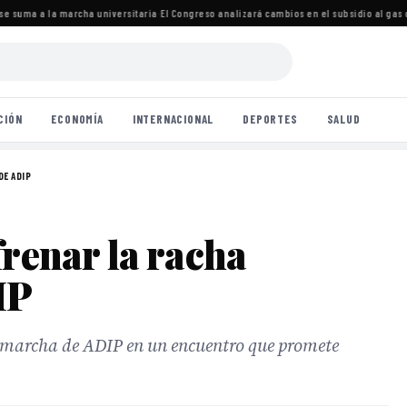
 suma a la marcha universitaria
·
El Congreso analizará cambios en el subsidio al gas c
CIÓN
ECONOMÍA
INTERNACIONAL
DEPORTES
SALUD
DE ADIP
frenar la racha
IP
a marcha de ADIP en un encuentro que promete
.