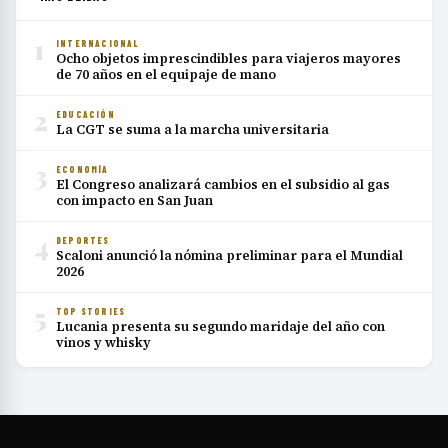
1
INTERNACIONAL
Ocho objetos imprescindibles para viajeros mayores
de 70 años en el equipaje de mano
2
EDUCACIÓN
La CGT se suma a la marcha universitaria
3
ECONOMÍA
El Congreso analizará cambios en el subsidio al gas
con impacto en San Juan
4
DEPORTES
Scaloni anunció la nómina preliminar para el Mundial
2026
5
TOP STORIES
Lucania presenta su segundo maridaje del año con
vinos y whisky