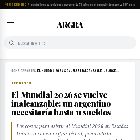
EN TENDENCIA
Ocho objetos imprescindibles para viajeros mayores de 70 años en el equipaje de mano
·
La CGT se suma a
ARGRA
HOME
›
DEPORTES
›
EL MUNDIAL 2026 SE VUELVE INALCANZABLE: UN ARGE...
DEPORTES
El Mundial 2026 se vuelve
inalcanzable: un argentino
necesitaría hasta 11 sueldos
Los costos para asistir al Mundial 2026 en Estados
Unidos alcanzan cifras récord, poniendo la