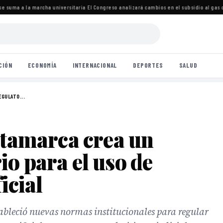
 suma a la marcha universitaria
·
El Congreso analizará cambios en el subsidio al gas c
CIÓN
ECONOMÍA
INTERNACIONAL
DEPORTES
SALUD
EGULATO...
atamarca crea un
o para el uso de
icial
ableció nuevas normas institucionales para regular