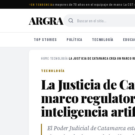
os imprescindibles para viajeros mayores de 70 años en el equipaje de mano
·
La CGT se
EN TENDENCIA
ARGRA
TOP STORIES
POLÍTICA
TECNOLOGÍA
EDUCA
HOME
›
TECNOLOGÍA
›
LA JUSTICIA DE CATAMARCA CREA UN MARCO R
TECNOLOGÍA
La Justicia de C
marco regulatori
inteligencia artif
El Poder Judicial de Catamarca est