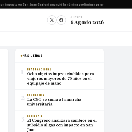
on impacto en San Juan
·
Scaloni anunció la nómina preliminar para el Mundial 2026
·
Luca
JUEVES
6 Agosto 2026
MÁS LEÍDAS
1
INTERNACIONAL
Ocho objetos imprescindibles para
viajeros mayores de 70 años en el
equipaje de mano
2
EDUCACIÓN
La CGT se suma a la marcha
universitaria
3
ECONOMÍA
El Congreso analizará cambios en el
subsidio al gas con impacto en San
Juan