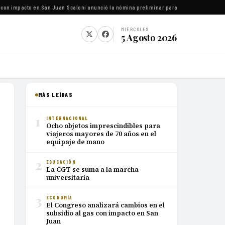
con impacto en San Juan
·
Scaloni anunció la nómina preliminar para el Mundial 2026
·
Luc
MIÉRCOLES
5 Agosto 2026
MÁS LEÍDAS
1
INTERNACIONAL
Ocho objetos imprescindibles para
viajeros mayores de 70 años en el
equipaje de mano
2
EDUCACIÓN
La CGT se suma a la marcha
universitaria
3
ECONOMÍA
El Congreso analizará cambios en el
subsidio al gas con impacto en San
Juan