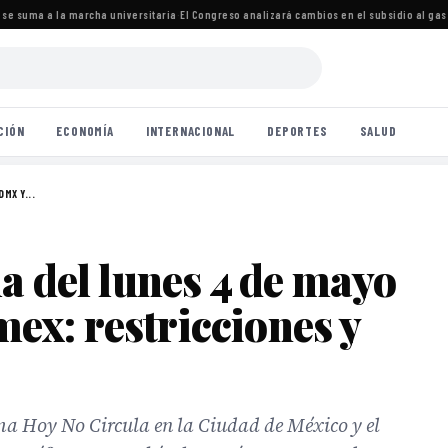
e suma a la marcha universitaria
·
El Congreso analizará cambios en el subsidio al gas 
CIÓN
ECONOMÍA
INTERNACIONAL
DEPORTES
SALUD
MX Y...
a del lunes 4 de mayo
x: restricciones y
ama Hoy No Circula en la Ciudad de México y el