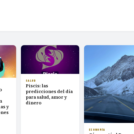
SALUD
Piscis: las
o
predicciones del día
para salud, amor y
n
dinero
as y
ones
ECONOMÍA