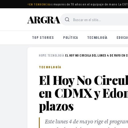
tos imprescindibles para viajeros mayores de 70 años en el equipaje de mano
·
La CGT s
EN TENDENCIA
ARGRA
TOP STORIES
POLÍTICA
TECNOLOGÍA
EDUCA
HOME
›
TECNOLOGÍA
›
EL HOY NO CIRCULA DEL LUNES 4 DE MAYO EN CD
TECNOLOGÍA
El Hoy No Circul
en CDMX y Edome
plazos
Este lunes 4 de mayo rige el progr