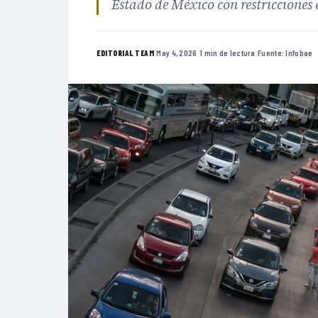
Estado de México con restricciones 
·
May 4, 2026
·
1 min de lectura
·
Fuente:
Infobae
EDITORIAL TEAM