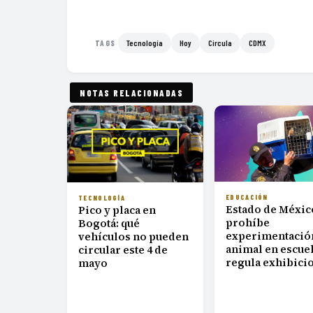
Tecnología
Hoy
Circula
CDMX
TAGS
NOTAS RELACIONADAS
EDUCACIÓN
TECNOLOGÍA
Estado de Méxic
Pico y placa en
prohíbe
Bogotá: qué
experimentació
vehículos no pueden
animal en escuel
circular este 4 de
regula exhibici
mayo