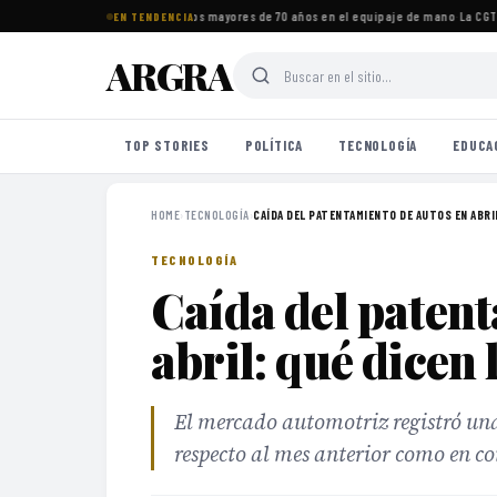
tos imprescindibles para viajeros mayores de 70 años en el equipaje de mano
·
La CGT s
EN TENDENCIA
ARGRA
TOP STORIES
POLÍTICA
TECNOLOGÍA
EDUCA
HOME
›
TECNOLOGÍA
›
CAÍDA DEL PATENTAMIENTO DE AUTOS EN ABRIL:
TECNOLOGÍA
Caída del patent
abril: qué dicen
El mercado automotriz registró una
respecto al mes anterior como en c