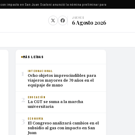
con impacto en San Juan
·
Scaloni anunció la nómina preliminar para el Mundial 2026
·
Luc
JUEVES
6 Agosto 2026
MÁS LEÍDAS
1
INTERNACIONAL
Ocho objetos imprescindibles para
viajeros mayores de 70 años en el
equipaje de mano
2
EDUCACIÓN
La CGT se suma a la marcha
universitaria
3
ECONOMÍA
El Congreso analizará cambios en el
subsidio al gas con impacto en San
Juan