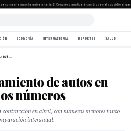
e suma a la marcha universitaria
·
El Congreso analizará cambios en el subsidio al gas 
CIÓN
ECONOMÍA
INTERNACIONAL
DEPORTES
SALUD
 QUÉ ...
amiento de autos en
 los números
 contracción en abril, con números menores tanto
omparación interanual.