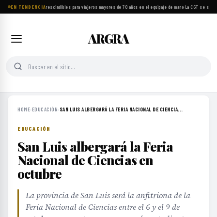
EN TENDENCIA
Ocho objetos imprescindibles para viajeros mayores de 70 años en el equipaje de mano
·
La CGT se suma a
ARGRA
HOME
›
EDUCACIÓN
›
SAN LUIS ALBERGARÁ LA FERIA NACIONAL DE CIENCIA...
EDUCACIÓN
San Luis albergará la Feria
Nacional de Ciencias en
octubre
La provincia de San Luis será la anfitriona de la
Feria Nacional de Ciencias entre el 6 y el 9 de