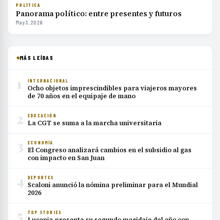
POLÍTICA
Panorama político: entre presentes y futuros
May 3, 2026
MÁS LEÍDAS
1
INTERNACIONAL
Ocho objetos imprescindibles para viajeros mayores
de 70 años en el equipaje de mano
2
EDUCACIÓN
La CGT se suma a la marcha universitaria
3
ECONOMÍA
El Congreso analizará cambios en el subsidio al gas
con impacto en San Juan
4
DEPORTES
Scaloni anunció la nómina preliminar para el Mundial
2026
5
TOP STORIES
Lucania presenta su segundo maridaje del año con