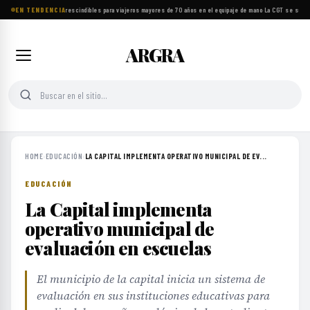
EN TENDENCIA
Ocho objetos imprescindibles para viajeros mayores de 70 años en el equipaje de mano
·
La CGT se suma a
ARGRA
HOME
›
EDUCACIÓN
›
LA CAPITAL IMPLEMENTA OPERATIVO MUNICIPAL DE EV...
EDUCACIÓN
La Capital implementa
operativo municipal de
evaluación en escuelas
El municipio de la capital inicia un sistema de
evaluación en sus instituciones educativas para