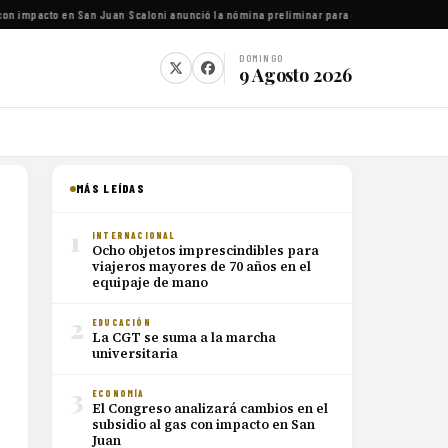
on impacto en San Juan
·
Scaloni anunció la nómina preliminar para el Mundial 2026
·
Luca
DOMINGO
9 Agosto 2026
MÁS LEÍDAS
1
INTERNACIONAL
Ocho objetos imprescindibles para
viajeros mayores de 70 años en el
equipaje de mano
2
EDUCACIÓN
La CGT se suma a la marcha
universitaria
3
ECONOMÍA
El Congreso analizará cambios en el
subsidio al gas con impacto en San
Juan