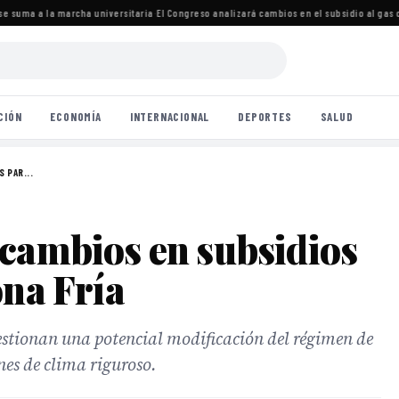
 suma a la marcha universitaria
·
El Congreso analizará cambios en el subsidio al gas c
CIÓN
ECONOMÍA
INTERNACIONAL
DEPORTES
SALUD
 PAR...
 cambios en subsidios
ona Fría
uestionan una potencial modificación del régimen de
ones de clima riguroso.