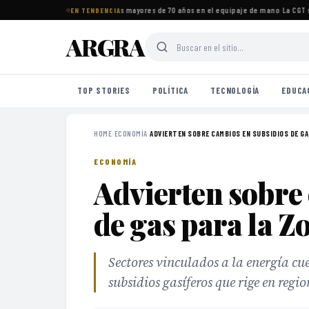
os imprescindibles para viajeros mayores de 70 años en el equipaje de mano
·
La CGT se
EN TENDENCIA
ARGRA
TOP STORIES
POLÍTICA
TECNOLOGÍA
EDUCA
HOME
›
ECONOMÍA
›
ADVIERTEN SOBRE CAMBIOS EN SUBSIDIOS DE GAS
ECONOMÍA
Advierten sobre
de gas para la Z
Sectores vinculados a la energía c
subsidios gasíferos que rige en regi