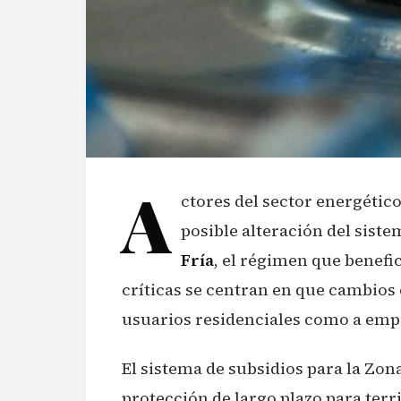
A
ctores del sector energéti
posible alteración del siste
Fría
, el régimen que benefi
críticas se centran en que cambios e
usuarios residenciales como a empr
El sistema de subsidios para la Zo
protección de largo plazo para ter