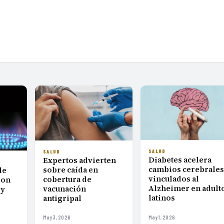
SALUD
SALUD
Diabetes acelera
Expertos advierten
cambios cerebrales
sobre caída en
de
vinculados al
cobertura de
ron
Alzheimer en adult
vacunación
 y
latinos
antigripal
May 3, 2026
May 1, 2026