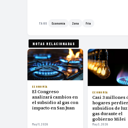
Economía
Zona
Fría
TAGS
NOTAS RELACIONADAS
ECONOMÍA
El Congreso
ECONOMÍA
analizará cambios en
Casi 3 millones 
el subsidio al gas con
hogares perdie
impacto en San Juan
subsidios de luz
gas durante el
gobierno Milei
May 11, 2026
May 3, 2026